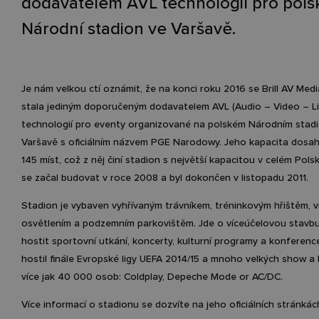
dodavatelem AVL technologií pro pols
Národní stadion ve Varšavě.
Je nám velkou ctí oznámit, že na konci roku 2016 se Brill AV Med
stala jediným doporučeným dodavatelem AVL (Audio – Video – Li
technologií pro eventy organizované na polském Národním stad
Varšavě s oficiálním názvem PGE Narodowy. Jeho kapacita dosah
145 míst, což z něj činí stadion s největší kapacitou v celém Pols
se začal budovat v roce 2008 a byl dokončen v listopadu 2011.
Stadion je vybaven vyhřívaným trávníkem, tréninkovým hřištěm, v
osvětlením a podzemním parkovištěm. Jde o víceúčelovou stav
hostit sportovní utkání, koncerty, kulturní programy a konferenc
hostil finále Evropské ligy UEFA 2014/15 a mnoho velkých show a
více jak 40 000 osob: Coldplay, Depeche Mode or AC/DC.
Více informací o stadionu se dozvíte na jeho oficiálních stránkác