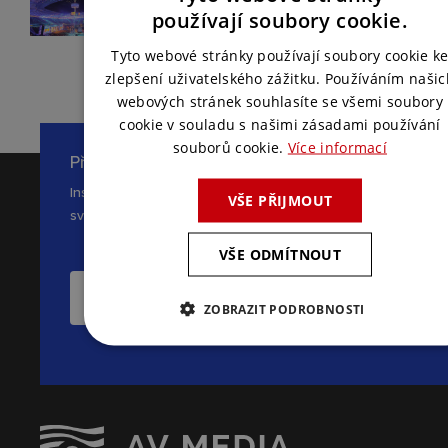
CZECH
používají soubory cookie.
ENGLISH
Tyto webové stránky používají soubory cookie k
zlepšení uživatelského zážitku. Používáním našic
webových stránek souhlasíte se všemi soubory
cookie v souladu s našimi zásadami používání
souborů cookie.
Více informací
Přihlaste se k odběru novinek
Inspirace, novinky a zajímavé tipy ze
VŠE PŘIJMOUT
světa AV komunikace
VŠE ODMÍTNOUT
CHCI ODEBÍRAT NOVINKY
ZOBRAZIT PODROBNOSTI