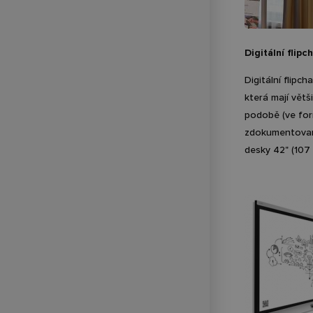
Digitální flip
Digitální flipc
která mají větš
podobě (ve fo
zdokumentovanýc
desky 42" (107 