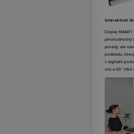
Interaktivní d
Displej SMART i
plnohodnotný LC
porady, ale nav
podkladu, který
v digitální pod
cm) a 65" (164 