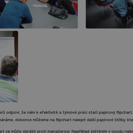
ů odpoví, že nám k efektivitě a týmové práci stačí papírový flipchart
áráme, dokonce můžeme na flipchart nalepit další papírové štítky, kte
art se může obrátit proti manažerovi. Například zjištěním v úvodu ne