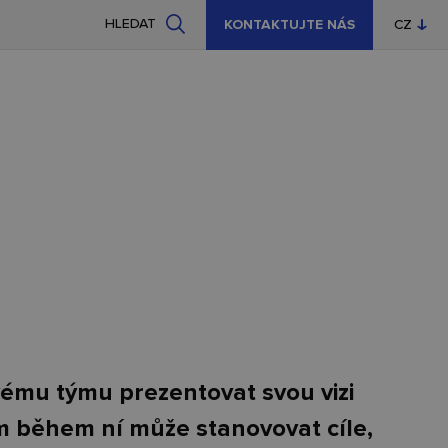
HLEDAT
KONTAKTUJTE NÁS
CZ
EN
vému týmu prezentovat svou vizi
em během ní může stanovovat cíle,