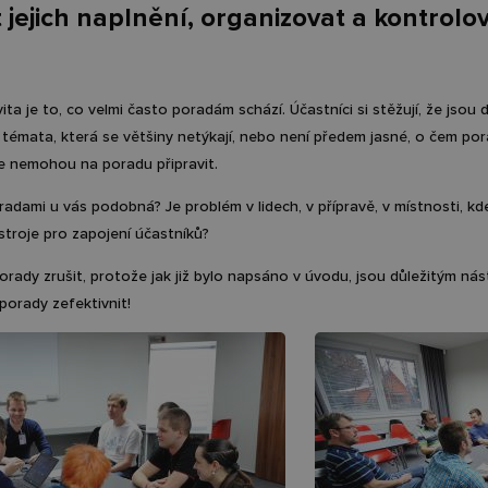
jejich naplnění, organizovat a kontrolovat
ita je to, co velmi často poradám schází. Účastníci si stěžují, že jso
 témata, která se většiny netýkají, nebo není předem jasné, o čem po
se nemohou na poradu připravit.
radami u vás podobná? Je problém v lidech, v přípravě, v místnosti, k
stroje pro zapojení účastníků?
rady zrušit, protože jak již bylo napsáno v úvodu, jsou důležitým nás
 porady zefektivnit!