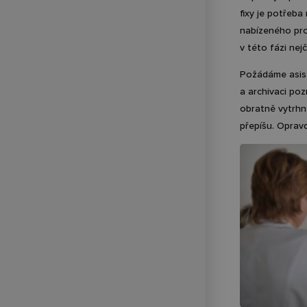
fixy je potřeba
nabízeného pro
v této fázi nej
Požádáme asiste
a archivaci poz
obratně vytrhn
přepíšu. Oprav