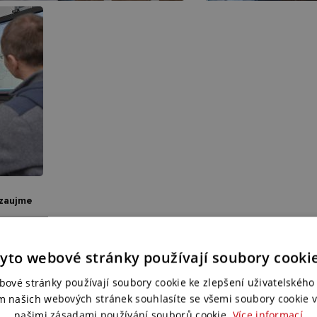
 zaujme
robná inspirace, jedna praktická ukázka či vyzkoušení některých mode
 flipchart SMART kapp, interaktivní displej SMART kapp iQ nebo interakt
yto webové stránky používají soubory cooki
ies? Tyto interaktivní nástroje jsou navrženy pro aktivní spolupráci 
cích a jednacích místnostech. Kvalitní porada se rodí díky správně z
bové stránky používají soubory cookie ke zlepšení uživatelského 
átkosti představit.
m našich webových stránek souhlasíte se všemi soubory cookie v
našimi zásadami používání souborů cookie.
Více informací