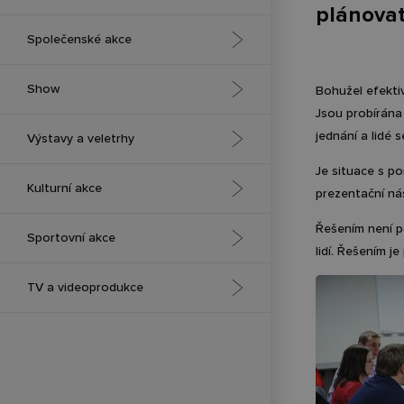
plánovat 
Asociační setkání & odborné
Společenské akce
konference
Galavečery
Show
Bohužel efektiv
Korporátní konference
Jsou probírána
Předávání ocenění
Mezinárodní konference se
Brand Activation
jednání a lidé 
Výstavy a veletrhy
simultánním tlumočením
Je situace s po
Oslavy firemních výročí
Módní přehlídka
Výstavní stánky
Kulturní akce
Tiskové konference
prezentační ná
Plesy
Videomapping
Konferenční část na veletrhu
Řešením není po
Zaměstnanecké konference
Koncerty
Sportovní akce
nebo výstavě
lidí. Řešením je
Svatby a pietní akce
Festivaly
Virtuální výstavy a veletrhy
Outdoor
TV a videoprodukce
Výstavy
Indoor
Naše studia
Kino a divadlo
Esport
Efekty pro videoprodukci