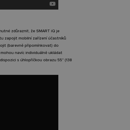
 nutné zdůraznit, že SMART iQ je
u zapojit mobilní zařízení účastníků
pojit (barevně připomínkovat) do
si mohou navíc individuálně ukládat
dispozici s úhlopříčkou obrazu 55" (138