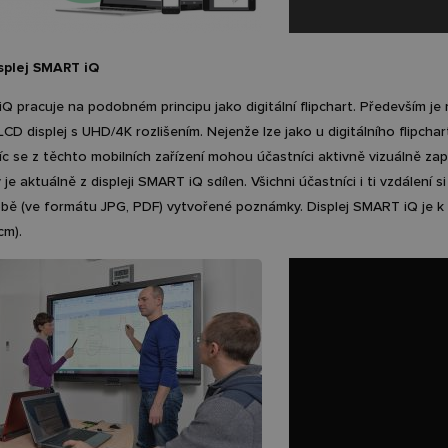
isplej SMART iQ
Q pracuje na podobném principu jako digitální flipchart. Především je
D displej s UHD/4K rozlišením. Nejenže lze jako u digitálního flipchart
íc se z těchto mobilních zařízení mohou účastníci aktivně vizuálně za
 je aktuálně z displeji SMART iQ sdílen. Všichni účastníci i ti vzdálení 
obě (ve formátu JPG, PDF) vytvořené poznámky. Displej SMART iQ je k 
cm).