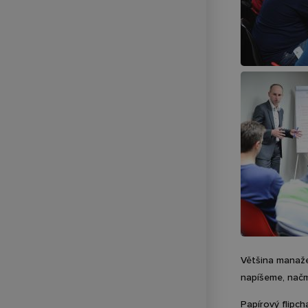
Technické zajištění sportovních
přenosů
Většina manažer
napíšeme, načm
Papírový flipch