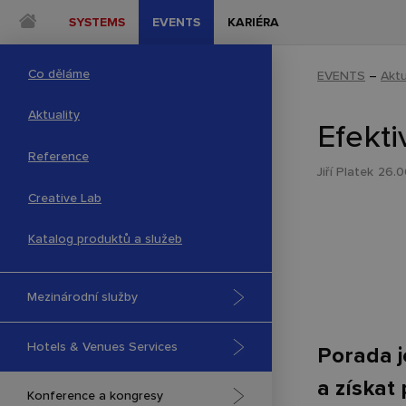
SYSTEMS
EVENTS
KARIÉRA
Co děláme
EVENTS
–
Aktu
Aktuality
Efekti
Reference
Jiří Platek
26.0
Creative Lab
Katalog produktů a služeb
Mezinárodní služby
Hotels & Venues Services
Porada j
a získat
Konference a kongresy