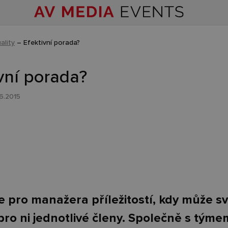
ality
–
Efektivní porada?
vní porada?
6.2015
e pro manažera příležitostí, kdy může s
 pro ni jednotlivé členy. Společně s tým