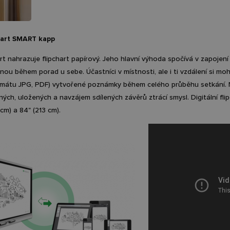
chart SMART kapp
hart nahrazuje flipchart papírový. Jeho hlavní výhoda spočívá v zapojení 
inou během porad u sebe. Účastníci v místnosti, ale i ti vzdálení si moh
rmátu JPG, PDF) vytvořené poznámky během celého průběhu setkání.
h, uložených a navzájem sdílených závěrů ztrácí smysl. Digitální flipc
cm) a 84" (213 cm).