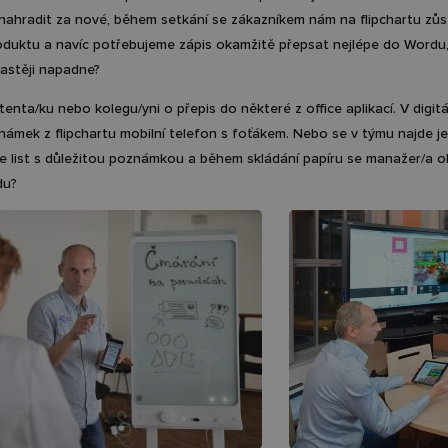
 nahradit za nové, během setkání se zákazníkem nám na flipchartu zůst
duktu a navíc potřebujeme zápis okamžitě přepsat nejlépe do Wordu
častěji napadne?
nta/ku nebo kolegu/yni o přepis do některé z office aplikací. V digitá
námek z flipchartu mobilní telefon s foťákem. Nebo se v týmu najde je
e list s důležitou poznámkou a během skládání papíru se manažer/a ob
du?