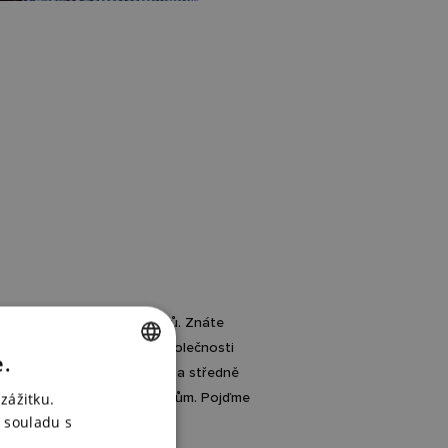
rních prezentačních nástrojů. Znáte
ivní business displeje od společnosti
e.
a komunikaci lidí v menších a středně
CZECH
voleným prezentačním nástrojům. Pojďme
zážitku.
ENGLISH
 souladu s