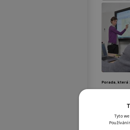
Porada, která
Přitom stačí d
např. digitální
T
SMART Technolog
velkých zaseda
Tyto we
si je proto v kr
Používání