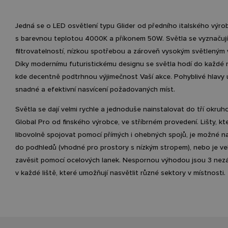
Jedná se o LED osvětlení typu Glider od předního italského výrob
s barevnou teplotou 4000K a příkonem 50W. Světla se vyznačují
filtrovatelností, nízkou spotřebou a zároveň vysokým světleným
Díky modernímu futuristickému designu se světla hodí do každé m
kde decentně podtrhnou výjimečnost Vaší akce. Pohyblivé hlavy 
snadné a efektivní nasvícení požadovaných míst.
Světla se dají velmi rychle a jednoduše nainstalovat do tří okruho
Global Pro od finského výrobce, ve stříbrném provedení. Lišty, kte
libovolně spojovat pomocí přímých i ohebných spojů, je možné 
do podhledů (vhodné pro prostory s nízkým stropem), nebo je v
zavěsit pomocí ocelových lanek. Nespornou výhodou jsou 3 nezá
v každé liště, které umožňují nasvětlit různé sektory v místnosti.