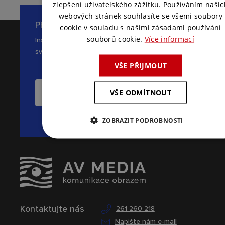
zlepšení uživatelského zážitku. Používáním našic
webových stránek souhlasíte se všemi soubory
Přihlaste se k odběru novinek
cookie v souladu s našimi zásadami používání
souborů cookie.
Více informací
Inspirace, novinky a zajímavé tipy ze
světa AV komunikace
VŠE PŘIJMOUT
VŠE ODMÍTNOUT
CHCI ODEBÍRAT NOVINKY
ZOBRAZIT PODROBNOSTI
Kontaktujte nás
261 260 218
Napište nám e-mail