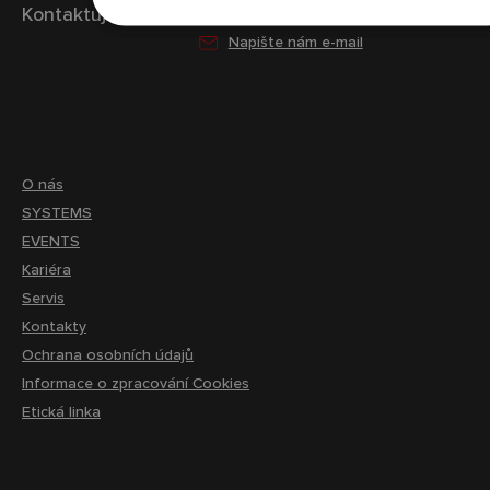
Kontaktujte nás
261 260 218
Napište nám e-mail
O nás
SYSTEMS
EVENTS
Kariéra
Servis
Kontakty
Ochrana osobních údajů
Informace o zpracování Cookies
Etická linka