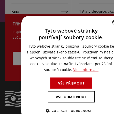
Kina
TV a videoprodukc
Přihlaste se k odběru novinek
Tyto webové stránky
Inspirace, novinky a zajímavé tipy ze
CZECH
používají soubory cookie.
světa AV komunikace
ENGLISH
Tyto webové stránky používají soubory cookie k
zlepšení uživatelského zážitku. Používáním našic
webových stránek souhlasíte se všemi soubory
CHCI ODEBÍRAT NOVINKY
cookie v souladu s našimi zásadami používání
souborů cookie.
Více informací
VŠE PŘIJMOUT
VŠE ODMÍTNOUT
ZOBRAZIT PODROBNOSTI