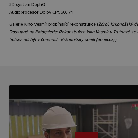
3D systém DephQ
Audioprocesor Dolby CP950, 7.1
Galerie Kino Vesmír probíhající rekonstrukce (
Zdroj: Krkonošský de
Dostupné na Fotogalerie: Rekonstrukce kina Vesmír v Trutnově se blí
hotová má být v červenci - Krkonošský deník (denik.cz).)