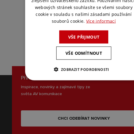
zlepšení uživatelského zážitku. Používáním našic
Spojte se s námi a my pro vás vymyslíme
webových stránek souhlasíte se všemi soubory
to nejlepší řešení.
cookie v souladu s našimi zásadami používání
souborů cookie.
Více informací
KONTAKTUJTE NÁS
VŠE PŘIJMOUT
VŠE ODMÍTNOUT
ZOBRAZIT PODROBNOSTI
Přihlaste se k odběru novinek
Inspirace, novinky a zajímavé tipy ze
světa AV komunikace
CHCI ODEBÍRAT NOVINKY