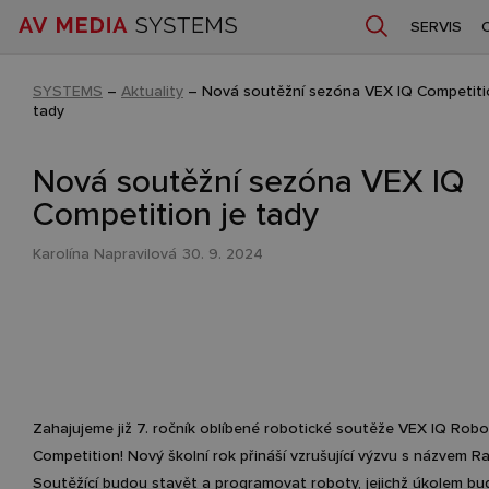
SERVIS
SYSTEMS
–
Aktuality
–
Nová soutěžní sezóna VEX IQ Competiti
tady
Nová soutěžní sezóna VEX IQ
Competition je tady
Karolína Napravilová
30. 9. 2024
Zahajujeme již 7. ročník oblíbené robotické soutěže VEX IQ Robo
Competition! Nový školní rok přináší vzrušující výzvu s názvem Ra
Soutěžící budou stavět a programovat roboty, jejichž úkolem bud