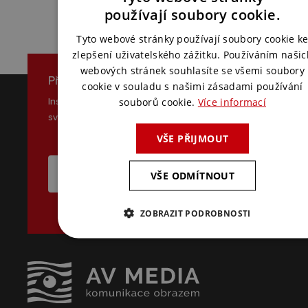
CZECH
používají soubory cookie.
ENGLISH
Tyto webové stránky používají soubory cookie k
zlepšení uživatelského zážitku. Používáním našic
webových stránek souhlasíte se všemi soubory
Přihlaste se k odběru novinek
cookie v souladu s našimi zásadami používání
Inspirace, novinky a zajímavé tipy ze
souborů cookie.
Více informací
světa AV komunikace
VŠE PŘIJMOUT
CHCI ODEBÍRAT NOVINKY
VŠE ODMÍTNOUT
ZOBRAZIT PODROBNOSTI