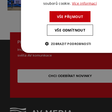
souborů cookie.
Více informací
VŠE PŘIJMOUT
VŠE ODMÍTNOUT
Přihlaste se k odběru novinek
ZOBRAZIT PODROBNOSTI
Inspirace, novinky a zajímavé tipy ze
světa AV komunikace
CHCI ODEBÍRAT NOVINKY