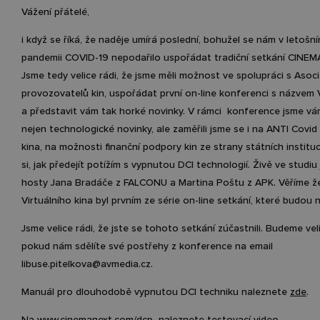
Vážení přátelé,
i když se říká, že naděje umírá poslední, bohužel se nám v letošn
pandemii COVID-19 nepodařilo uspořádat tradiční setkání CINE
Jsme tedy velice rádi, že jsme měli možnost ve spolupráci s Asoci
provozovatelů kin, uspořádat první on-line konferenci s názvem V
a představit vám tak horké novinky. V rámci konference jsme vá
nejen technologické novinky, ale zaměřili jsme se i na ANTI Covid
kina, na možnosti finanční podpory kin ze strany státních institucí
si, jak předejít potížím s vypnutou DCI technologií. Živě ve studiu 
hosty Jana Bradáče z FALCONU a Martina Poštu z APK. Věříme že p
Virtuálního kina byl prvním ze série on-line setkání, které budou
Jsme velice rádi, že jste se tohoto setkání zúčastnili. Budeme veli
pokud nám sdělíte své postřehy z konference na email
libuse.pitelkova@avmedia.cz.
Manuál pro dlouhodobě vypnutou DCI techniku naleznete
zde
.
Na
www.cinemanext.com/dcp
naleznete testovací video.