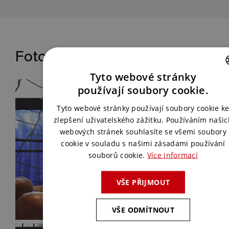
Fotografie ze slavnostního pře
Tyto webové stránky
CZECH
používají soubory cookie.
ENGLISH
Tyto webové stránky používají soubory cookie k
zlepšení uživatelského zážitku. Používáním našic
webových stránek souhlasíte se všemi soubory
cookie v souladu s našimi zásadami používání
souborů cookie.
Více informací
VŠE PŘIJMOUT
VŠE ODMÍTNOUT