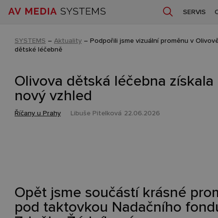
SERVIS
SYSTEMS
–
Aktuality
–
Podpořili jsme vizuální proměnu v Olivov
dětské léčebně
Olivova dětská léčebna získala
nový vzhled
Říčany u Prahy
Libuše Pitelková
22.06.2026
Opět jsme součástí krásné pr
pod taktovkou Nadačního fond