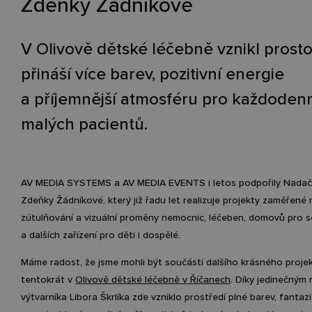
Zdeňky Žádníkové
V Olivově dětské léčebně vznikl prostor
přináší více barev, pozitivní energie
a příjemnější atmosféru pro každoden
malých pacientů.
AV MEDIA SYSTEMS a AV MEDIA EVENTS i letos podpořily Nadač
Zdeňky Žádníkové, který již řadu let realizuje projekty zaměřené 
zútulňování a vizuální proměny nemocnic, léčeben, domovů pro s
a dalších zařízení pro děti i dospělé.
Máme radost, že jsme mohli být součástí dalšího krásného projek
tentokrát v
Olivově dětské léčebně v Říčanech
. Díky jedinečným
výtvarníka Libora Škrlíka zde vzniklo prostředí plné barev, fantazi