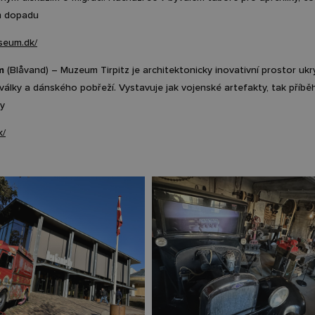
 dopadu​
useum.dk/
m
(Blåvand) – Muzeum Tirpitz je architektonicky inovativní prostor ukryt
álky a dánského pobřeží. Vystavuje jak vojenské artefakty, tak příběhy mí
y​
k/