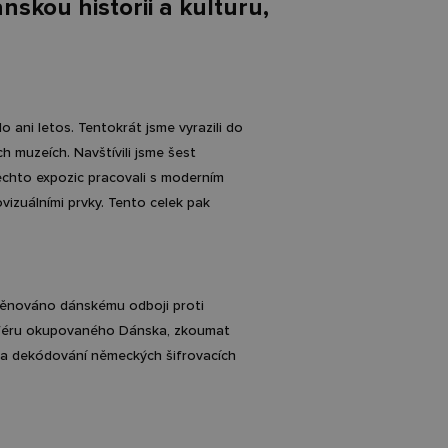
nskou historii a kulturu,
 ani letos. Tentokrát jsme vyrazili do
h muzeích. Navštívili jsme šest
těchto expozic pracovali s moderním
vizuálními prvky. Tento celek pak
 věnováno dánskému odboji proti
osféru okupovaného Dánska, zkoumat
vin a dekódování německých šifrovacích