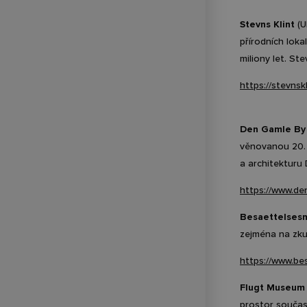
Postprodukce a studia
Stevns Klint
(U
Klubová a letní kina
přírodních loka
miliony let. St
https://stevnskl
Den Gamle By 
věnovanou 20. s
a architekturu
https://www.de
Besaettelsesm
zejména na zku
https://www.be
Flugt Museum
prostor součas