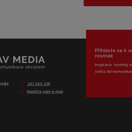
Přihlaste se k 
novinek
Inspirace, novinky a
světa AV komunika
 nás
261 260 218
Napište nám e-mail