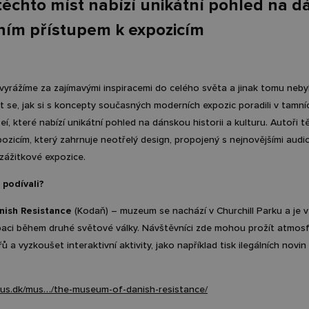
těchto míst nabízí unikátní pohled na dá
ním přístupem k expozicím
rážíme za zajímavými inspiracemi do celého světa a jinak tomu nebylo
 se, jak si s koncepty současných moderních expozic poradili v tamníc
í, které nabízí unikátní pohled na dánskou historii a kulturu. Autoři 
ozicím, který zahrnuje neotřelý design, propojený s nejnovějšími audio
 zážitkové expozice.
 podívali?
ish Resistance
(Kodaň) – muzeum se nachází v Churchill Parku a je
paci během druhé světové války. Návštěvníci zde mohou prožít atm
ů a vyzkoušet interaktivní aktivity, jako například tisk ilegálních no
mus.dk/mus…/the-museum-of-danish-resistance/