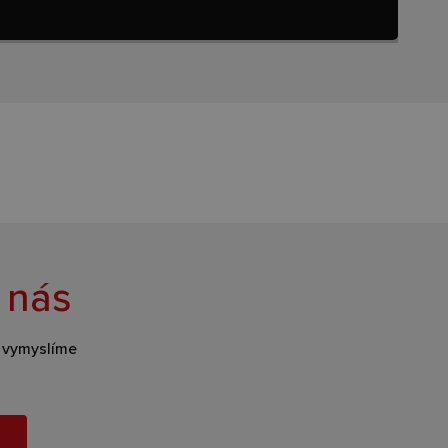
 nás
s vymyslíme