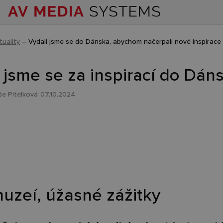
tuality
–
Vydali jsme se do Dánska, abychom načerpali nové inspirace
 jsme se za inspirací do Dán
še Pitelková
07.10.2024
uzeí, úžasné zážitky