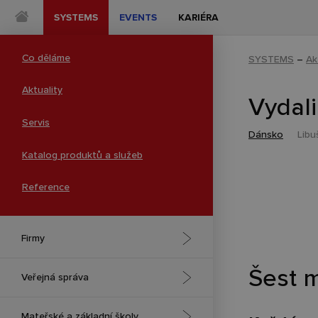
SYSTEMS
EVENTS
KARIÉRA
Co děláme
SYSTEMS
–
Ak
Aktuality
Vydali
Servis
Dánsko
Libu
Katalog produktů a služeb
Reference
Firmy
Šest m
Spolupráce a kreativita
Veřejná správa
Experience centra
Integrovaný záchranný systém
Mateřské a základní školy