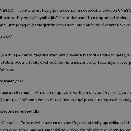
NESCO) – tento útes, který je na seznamu světového dědictví UNESCO,
lit světa díky vrstvě "rybího jílu", která dokumentuje dopad asteroidu,
evns Klint je nejen geologickým pokladem, ale nabízí také dramatické pří
int.dk/
(Aarhus)
– tento živý skanzen vás provede historií dánských měst, s re
toletí, včetně replik obchodů, domů a muzeí. Je to fascinující místo 
 Dánska.
ngamleby.dk/
useet (Aarhus)
– Muzeum okupace v Aarhusu se zaměřuje na život v
šenosti lidí během německé okupace. Nabízí pohled na dánské civilisty
saettelsesmuseet.dk/
(Oksbøl) – Toto nové muzeum se zaměřuje na příběhy uprchlíků, včetn
ným diskuzím o migraci. Nachází se v bývalém táboře pro uprchlíky, co