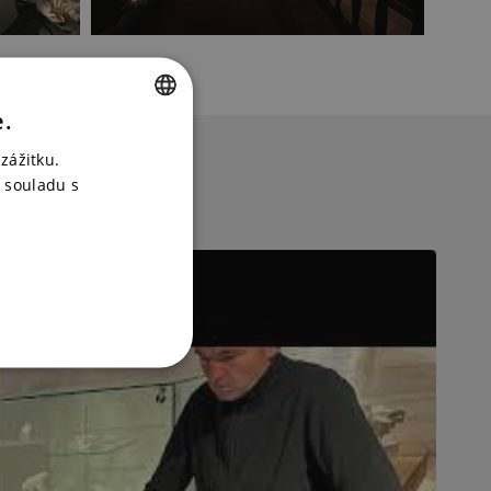
e.
CZECH
zážitku.
ENGLISH
 souladu s