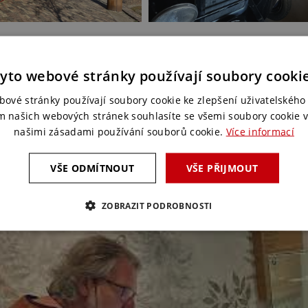
yto webové stránky používají soubory cooki
bové stránky používají soubory cookie ke zlepšení uživatelského 
spirací pro vás...
m našich webových stránek souhlasíte se všemi soubory cookie v
našimi zásadami používání souborů cookie.
Více informací
VŠE ODMÍTNOUT
VŠE PŘIJMOUT
ZOBRAZIT PODROBNOSTI