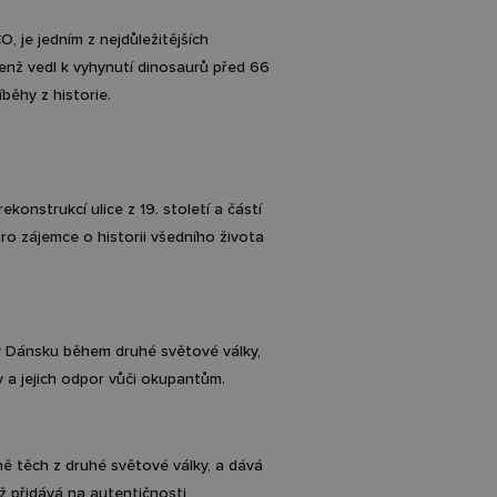
 je jedním z nejdůležitějších
 jenž vedl k vyhynutí dinosaurů před 66
běhy z historie​.
konstrukcí ulice z 19. století a částí
pro zájemce o historii všedního života
 Dánsku během druhé světové války,
 a jejich odpor vůči okupantům.
ě těch z druhé světové války, a dává
ž přidává na autentičnosti