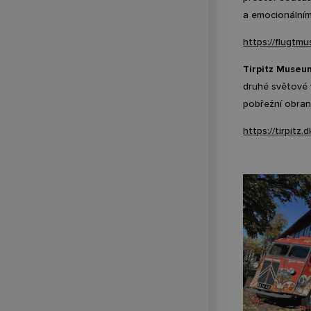
a emocionálním
https://flugtm
Tirpitz Museu
druhé světové v
pobřežní obran
https://tirpitz.d