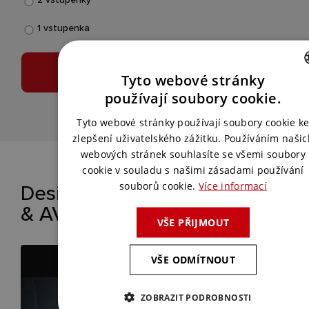
1 vstupenka
Tyto webové stránky
CZECH
používají soubory cookie.
ENGLISH
Tyto webové stránky používají soubory cookie k
zlepšení uživatelského zážitku. Používáním našic
webových stránek souhlasíte se všemi soubory
cookie v souladu s našimi zásadami používání
Design & Build prostor, atelier
souborů cookie.
Více informací
& AV MEDIA
VŠE PŘIJMOUT
VŠE ODMÍTNOUT
ZOBRAZIT PODROBNOSTI