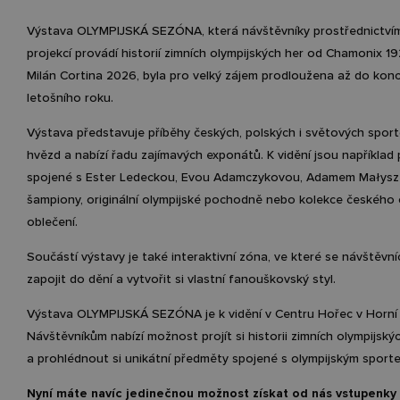
Výstava OLYMPIJSKÁ SEZÓNA, která návštěvníky prostřednictvím
projekcí provádí historií zimních olympijských her od Chamonix 1
Milán Cortina 2026, byla pro velký zájem prodloužena až do konc
letošního roku.
Výstava představuje příběhy českých, polských i světových spor
hvězd a nabízí řadu zajímavých exponátů. K vidění jsou například
spojené s Ester Ledeckou, Evou Adamczykovou, Adamem Małysze
šampiony, originální olympijské pochodně nebo kolekce českého
oblečení.
Součástí výstavy je také interaktivní zóna, ve které se návštěvn
zapojit do dění a vytvořit si vlastní fanouškovský styl.
Výstava OLYMPIJSKÁ SEZÓNA je k vidění v Centru Hořec v Horní
Návštěvníkům nabízí možnost projít si historii zimních olympijský
a prohlédnout si unikátní předměty spojené s olympijským sport
Nyní máte navíc jedinečnou možnost získat od nás vstupenky 