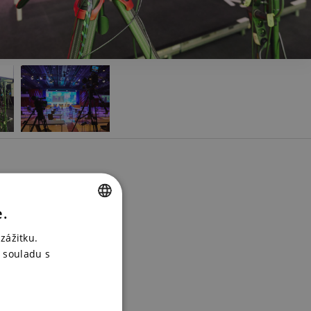
o produkt?
e.
s vybereme
CZECH
zážitku.
ENGLISH
 souladu s