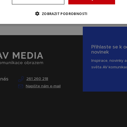
ZOBRAZIT PODROBNOSTI
Přihlaste se k 
novinek
Inspirace, novinky a
světa AV komunika
 nás
261 260 218
Napište nám e-mail