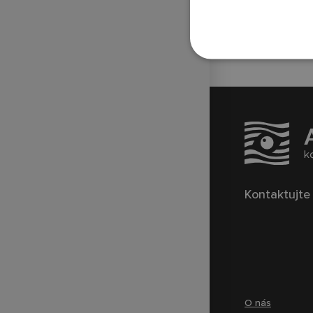
Technické zajištění sportovních
přenosů
Kontaktujte
O nás