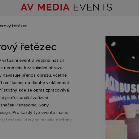
erový řetězec
ový řetězec
 virtuální event a většina našich
se neobejde bez snímání obrazu
y navazuje přenos obrazu, včetně
ítzení kamer na dlouhé vzdálenosti
í střižny, kde se obraz zpracovává.
e profesionální zařízení
značek Panasonic, Sony
esign. Pro každý typ eventu máme
ý řezězek, který splní vaše potřeby.
produktů