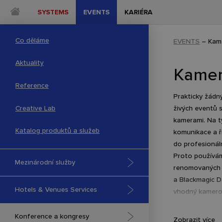
SYSTEMS
EVENTS
KARIÉRA
Co děláme
EVENTS
–
Kam
Aktuality
Kamer
Reference
Prakticky žádný
Creative Lab
živých eventů 
kamerami. Na t
Katalog produktů a služeb
komunikace a ř
do profesionáln
Proto používám
Mezinárodní služby
renomovaných 
a Blackmagic D
Hotels & Venues Services
vhodný kamerov
Výběr našich 
Konference a kongresy
Zobrazit více