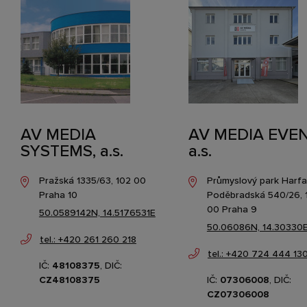
AV MEDIA
AV MEDIA EVEN
SYSTEMS, a.s.
a.s.
Pražská 1335/63, 102 00
Průmyslový park Harfa
Praha 10
Poděbradská 540/26, 
00 Praha 9
50.0589142N, 14.5176531E
50.06086N, 14.30330
tel.: +420 261 260 218
tel.: +420 724 444 13
IČ:
48108375
, DIČ:
CZ48108375
IČ:
07306008
, DIČ:
CZ07306008