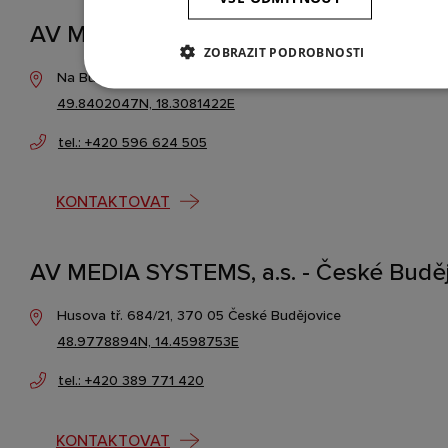
AV MEDIA SYSTEMS, a.s. - Ostrava
ZOBRAZIT PODROBNOSTI
Na Burni 1497/39, 710 00 Ostrava
49.8402047N, 18.3081422E
tel.: +420 596 624 505
KONTAKTOVAT
AV MEDIA SYSTEMS, a.s. - České Budě
Husova tř. 684/21, 370 05 České Budějovice
48.9778894N, 14.4598753E
tel.: +420 389 771 420
KONTAKTOVAT