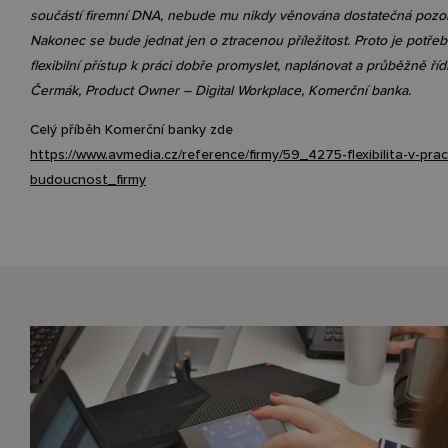
součástí firemní DNA, nebude mu nikdy věnována dostatečná pozor
Nakonec se bude jednat jen o ztracenou příležitost. Proto je potřeb
flexibilní přístup k práci dobře promyslet, naplánovat a průběžně řídi
Čermák, Product Owner – Digital Workplace, Komerční banka.
Celý příběh Komerční banky zde
https://www.avmedia.cz/reference/firmy/59_4275-flexibilita-v-praci
budoucnost_firmy