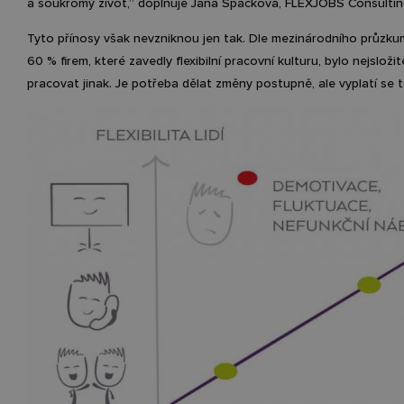
a soukromý život,” doplňuje Jana Špačková, FLEXJOBS Consulti
Tyto přínosy však nevzniknou jen tak. Dle mezinárodního průzku
60 % firem, které zavedly flexibilní pracovní kulturu, bylo nejsložit
pracovat jinak. Je potřeba dělat změny postupně, ale vyplatí se t