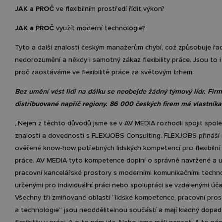
JAK a PROČ
ve flexibilním prostředí řídit výkon?
JAK a PROČ
využít moderní technologie?
Tyto a další znalosti českým manažerům chybí, což způsobuje řad
nedorozumění a někdy i samotný zákaz flexibility práce. Jsou to i
proč zaostáváme ve flexibilitě práce za světovým trhem.
Bez umění vést lidi na dálku se neobejde žádný týmový lídr. Fir
distribuované napříč regiony. 86 000 českých firem má vlastníka 
„Nejen z těchto důvodů jsme se v AV MEDIA rozhodli spojit společ
znalosti a dovednosti s FLEXJOBS Consulting. FLEXJOBS přináší 
ověřené know-how potřebných lidských kompetencí pro flexibilní
práce. AV MEDIA tyto kompetence doplní o správně navržené a
pracovní kancelářské prostory s moderními komunikačními techn
určenými pro individuální práci nebo spolupráci se vzdálenými úča
Všechny tři zmiňované oblasti “lidské kompetence, pracovní pros
a technologie” jsou neoddělitelnou součástí a mají kladný dopa