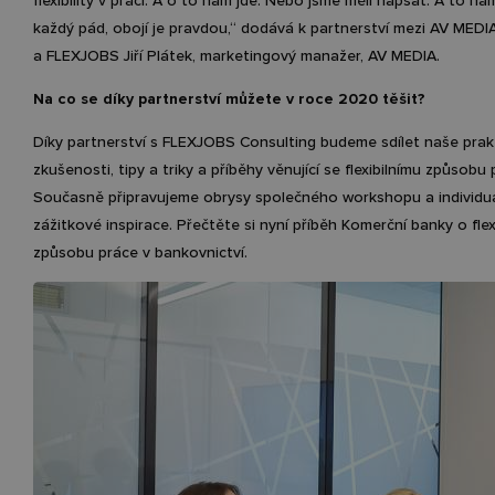
flexibility v práci. A o to nám jde. Nebo jsme měli napsat: A to n
každý pád, obojí je pravdou,“ dodává k partnerství mezi AV MEDI
a FLEXJOBS Jiří Plátek, marketingový manažer, AV MEDIA.
Na co se díky partnerství můžete v roce 2020 těšit?
Díky partnerství s FLEXJOBS Consulting budeme sdílet naše prak
zkušenosti, tipy a triky a příběhy věnující se flexibilnímu způsobu 
Současně připravujeme obrysy společného workshopu a individuá
zážitkové inspirace. Přečtěte si nyní příběh Komerční banky o flex
způsobu práce v bankovnictví.