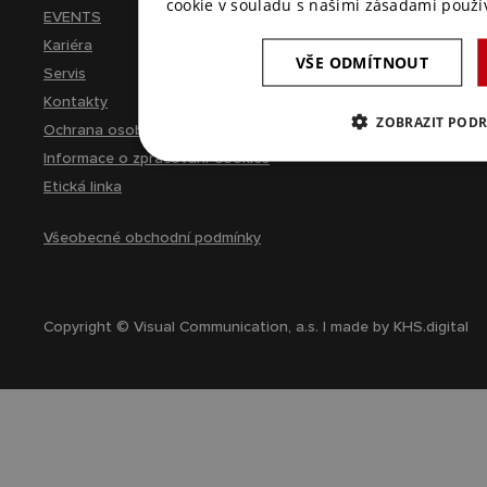
cookie v souladu s našimi zásadami použí
EVENTS
Kariéra
VŠE ODMÍTNOUT
Servis
Kontakty
ZOBRAZIT POD
Ochrana osobních údajů
Informace o zpracování Cookies
Etická linka
Všeobecné obchodní podmínky
Copyright © Visual Communication, a.s. | made by
KHS.digital