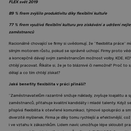
FLEX svět 2019
89 % firem zvýšilo produktivitu díky flexibilní kultuře
77 % firem využívá flexibilní kulturu pro získávání a udržení nejl
zaměstnanců
Racionálně chovající se firmy si uvědomují, že “flexibilita práce” 
silným motorem růstu, pokud se správně uchopí. Firmy proto vě
a koncepčně dávají svým zaměstnancům možnost volby, KDE, KD
chtějí pracovat. Říkáte si, že je to bláznivé či nemožné? Proč to 
dělají a co tím chtějí získat?
Jaké benefity flexibilita v práci přináší?
“Zaměstnavatelům razantně snižuje náklady, zvyšuje loajalitu a 
zaměstnanců, přitahuje kvalitní kandidáty i mladé talenty. Když s
přispívá flexibilita k otevřené komunikaci, týmové spolupráci a s
diverzitě myšlenek. Firma je díky tomu rychlejší a efektivnější, což
i ve vztahu k zákazníkům. Lidem navíc umožňuje lépe skloubit pr