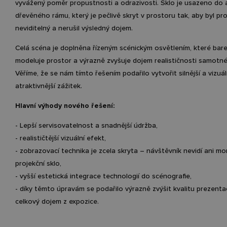
vyvážený poměr propustnosti a odrazivosti. Sklo je usazeno do 
dřevěného rámu, který je pečlivě skryt v prostoru tak, aby byl pr
neviditelný a nerušil výsledný dojem.
Celá scéna je doplněna řízeným scénickým osvětlením, které bar
modeluje prostor a výrazně zvyšuje dojem realističnosti samotn
Věříme, že se nám tímto řešením podařilo vytvořit silnější a vizuá
atraktivnější zážitek.
Hlavní výhody nového řešení:
- Lepší servisovatelnost a snadnější údržba,
- realističtější vizuální efekt,
- zobrazovací technika je zcela skryta – návštěvník nevidí ani mon
projekční sklo,
- vyšší estetická integrace technologií do scénografie,
- díky těmto úpravám se podařilo výrazně zvýšit kvalitu prezenta
celkový dojem z expozice.