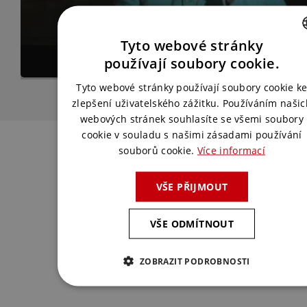
Tyto webové stránky
CZECH
používají soubory cookie.
ENGLISH
Tyto webové stránky používají soubory cookie k
zlepšení uživatelského zážitku. Používáním našic
webových stránek souhlasíte se všemi soubory
cookie v souladu s našimi zásadami používání
Kontaktujte nás
souborů cookie.
Více informací
Spojte se s námi a my pro vás vymyslíme
VŠE PŘIJMOUT
to nejlepší řešení.
VŠE ODMÍTNOUT
KONTAKTUJTE NÁS
ZOBRAZIT PODROBNOSTI