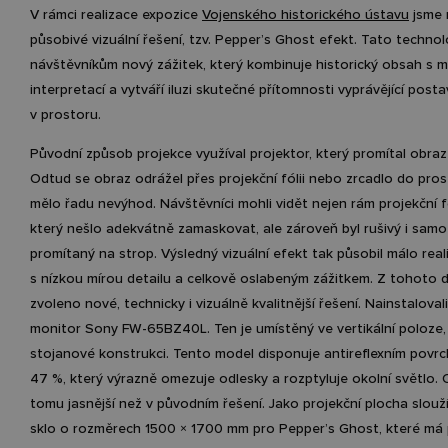
V rámci realizace expozice
Vojenského historického ústavu
jsme 
působivé vizuální řešení, tzv. Pepper’s Ghost efekt. Tato technol
návštěvníkům nový zážitek, který kombinuje historický obsah s 
interpretací a vytváří iluzi skutečné přítomnosti vyprávějící posta
v prostoru.
Původní způsob projekce využíval projektor, který promítal obraz
Odtud se obraz odrážel přes projekční fólii nebo zrcadlo do pros
mělo řadu nevýhod. Návštěvníci mohli vidět nejen rám projekční fól
který nešlo adekvátně zamaskovat, ale zároveň byl rušivý i sam
promítaný na strop. Výsledný vizuální efekt tak působil málo reali
s nízkou mírou detailu a celkově oslabeným zážitkem. Z tohoto 
zvoleno nové, technicky i vizuálně kvalitnější řešení. Nainstalova
monitor Sony FW-65BZ40L. Ten je umístěný ve vertikální poloze,
stojanové konstrukci. Tento model disponuje antireflexním pov
47 %, který výrazně omezuje odlesky a rozptyluje okolní světlo. O
tomu jasnější než v původním řešení. Jako projekční plocha slouží
sklo o rozměrech 1500 × 1700 mm pro Pepper’s Ghost, které má