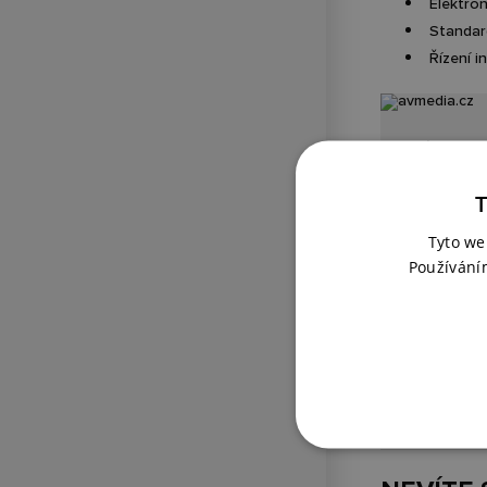
Elektro
Postprodukce a studia
Standar
Řízení i
Klubová a letní kina
Aplikace pr
mobilní 
T
interakt
Tyto we
Používání
Digitální o
Přenos 
Animace
Videoko
Interakt