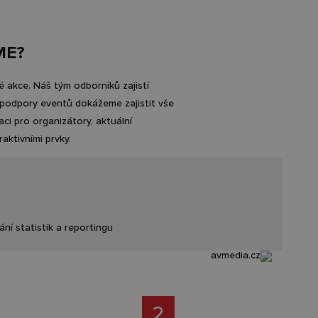
ME?
é akce. Náš tým odborníků zajistí
T podpory eventů dokážeme zajistit vše
ci pro organizátory, aktuální
aktivními prvky.
ní statistik a reportingu
2