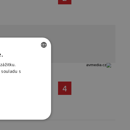
e.
CZECH
zážitku.
ENGLISH
 souladu s
4