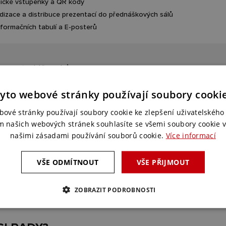
nické vstupenky a QR kódy
dizace a distribuce prezentací do přednáškových sálů
nformačních tabulí a E-posterů
o zapojení účastníků
aplikace s komplexními informacemi pro účastníky
3
yto webové stránky používají soubory cooki
ivní prvky pro živé hlasování, dotazy na řečníky, zpětnou vazbu
bové stránky používají soubory cookie ke zlepšení uživatelského 
m našich webových stránek souhlasíte se všemi soubory cookie v
bsahy a interakce
našimi zásadami používání souborů cookie.
Více informací
obrazu, střih, záznam
 a znělky
VŠE ODMÍTNOUT
VŠE PŘIJMOUT
nference a streaming
ivita
ZOBRAZIT PODROBNOSTI