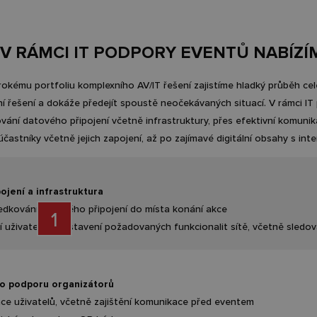
V RÁMCI IT PODPORY EVENTŮ NABÍZÍ
okému portfoliu komplexního AV/IT řešení zajistíme hladký průběh cel
vní řešení a dokáže předejít spoustě neočekávaných situací. V rámci I
ání datového připojení včetně infrastruktury, přes efektivní komunika
častníky včetně jejich zapojení, až po zajímavé digitální obsahy s inter
ojení a infrastruktura
edkování datového připojení do místa konání akce
1
í uživatelů a nastavení požadovaných funkcionalit sítě, včetně sledová
ro podporu organizátorů
ace uživatelů, včetně zajištění komunikace před eventem