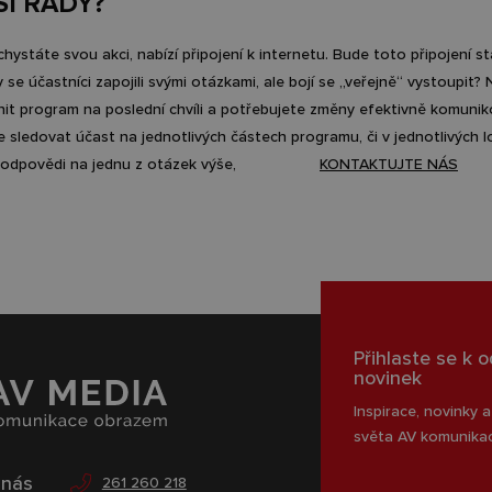
SI RADY?
chystáte svou akci, nabízí připojení k internetu. Bude toto připojení st
 se účastníci zapojili svými otázkami, ale bojí se „veřejně“ vystoupit
it program na poslední chvíli a potřebujete změny efektivně komunik
 sledovat účast na jednotlivých částech programu, či v jednotlivých l
te odpovědi na jednu z otázek výše,
KONTAKTUJTE NÁS
Přihlaste se k 
novinek
Inspirace, novinky a
světa AV komunika
 nás
261 260 218