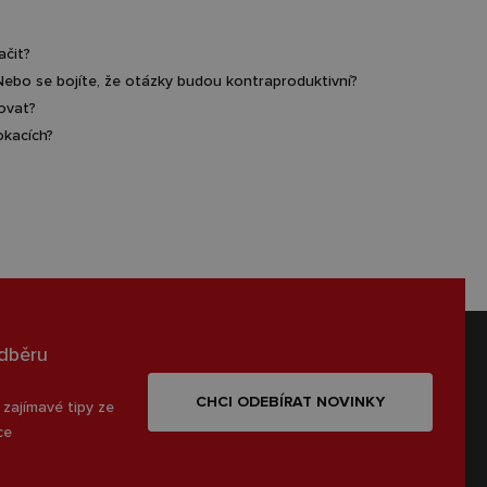
ačit?
? Nebo se bojíte, že otázky budou kontraproduktivní?
ovat?
okacích?
odběru
CHCI ODEBÍRAT NOVINKY
 zajímavé tipy ze
ce