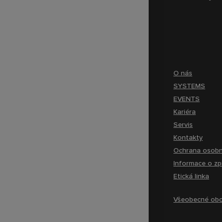
O nás
SYSTEMS
EVENTS
Kariéra
Servis
Kontakty
Ochrana osobn
Informace o zp
Etická linka
Všeobecné obc