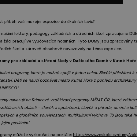
t příběh vaší muzejní expozice do školních lavic?
 našimi lektory, pedagogy základních a středních škol, zpracujeme DUMy
é a žáci pracují ve vyučovacích hodinách. Tyto DUMy jsou zpracovány 
tředích škol a zároveň obsahově navazovaly na téma expozice.
ramy pro základní a střední školy v Dačického Domě v Kutné Hoře
ační programy, které je možné spojit v jeden celek. Skvělá příležitost 
anství. Děti se naučí poznávat město Kutná Hora z pohledu architektury
y UNESCO
."
ramy navazují na
Rámcové vzdělávací programy MŠMT ČR
, které zdůraz
vzdělávacích oblastí – člověk a společnost, člověk a příroda, umění a kul
opských a globálních souvislostech, multikulturní výchova. To jsou také h
jejím posláním
."
rogramy můžete vyzkoušet na portále:
https://www.veskole.cz/dumy/zak