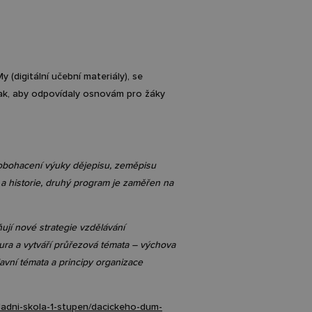
 (digitální učební materiály), se
tak, aby odpovídaly osnovám pro žáky
k obohacení výuky dějepisu, zeměpisu
 a historie, druhý program je zaměřen na
ňují nové strategie vzdělávání
tura a vytváří průřezová témata – výchova
lavní témata a principy organizace
ladni-skola-1-stupen/dacickeho-dum-