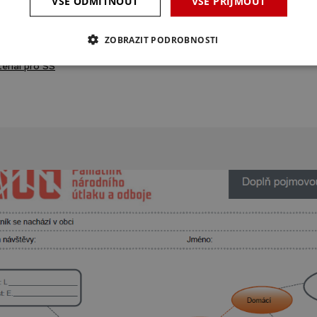
VŠE ODMÍTNOUT
VŠE PŘIJMOUT
kové materiály jsou ke stažení na
www.veskole.cz
teriál pro ZŠ
ZOBRAZIT PODROBNOSTI
teriál pro SŠ