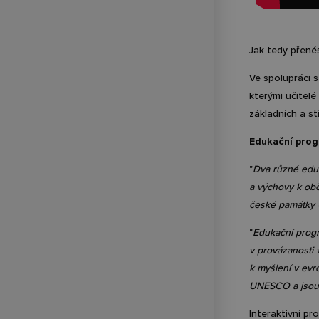
Postprodukce a studia
Klubová a letní kina
Jak tedy přenés
Ve spolupráci s
kterými učitel
základních a s
Edukační prog
"
Dva různé eduk
a výchovy k obč
české památk
"
Edukační prog
v provázanosti 
k myšlení v evr
UNESCO a jsou 
Interaktivní p