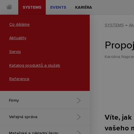
SYSTEMS
EVENTS
KARIÉRA
Co děláme
SYSTEMS
–
Ak
Aktuality
Propoj
Servis
Karolina Napra
Katalog produktů a služeb
Reference
Firmy
Víte, ja
Spolupráce a kreativita
Veřejná správa
vašeho mu
Experience centra
Integrovaný záchranný systém
Mateřské a základní školy