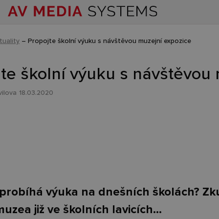
tuality
–
Propojte školní výuku s návštěvou muzejní expozice
te školní výuku s návštěvou
vilova
18.03.2020
k probíhá výuka na dnešních školách? Z
zea již ve školních lavicích...