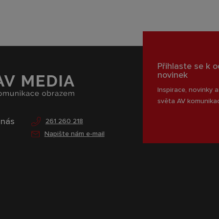
Přihlaste se k 
novinek
Inspirace, novinky a
světa AV komunika
 nás
261 260 218
Napište nám e-mail