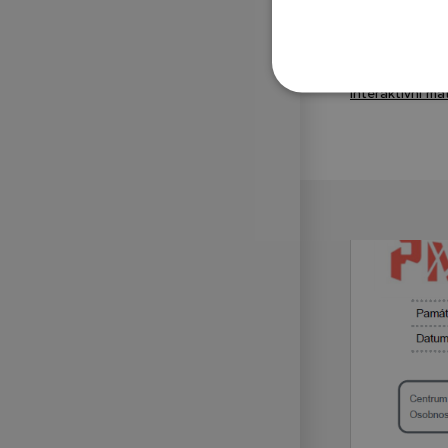
Břežanech
zde
.
Interaktivní výu
Interaktivní ma
Interaktivní ma