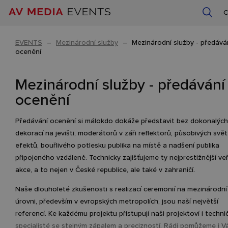
EVENTS
–
Mezinárodní služby
–
Mezinárodní služby - předává
ocenění
Mezinárodní služby - předávání
ocenění
Předávání ocenění si málokdo dokáže představit bez dokonalých
dekorací na jevišti, moderátorů v záři reflektorů, působivých svě
efektů, bouřlivého potlesku publika na místě a nadšení publika
připojeného vzdáleně. Technicky zajišťujeme ty nejprestižnější ve
akce, a to nejen v České republice, ale také v zahraničí.
Naše dlouholeté zkušenosti s realizací ceremonií na mezinárodní
úrovni, především v evropských metropolích, jsou naší největší
referencí. Ke každému projektu přistupují naši projektoví i technič
specialisté se stejným zápalem a precizností. Rádi pomůžeme i 