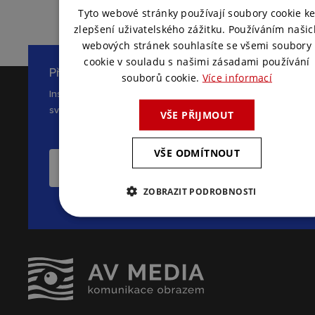
ENGLISH
Tyto webové stránky používají soubory cookie k
zlepšení uživatelského zážitku. Používáním našic
webových stránek souhlasíte se všemi soubory
cookie v souladu s našimi zásadami používání
Přihlaste se k odběru novinek
souborů cookie.
Více informací
Inspirace, novinky a zajímavé tipy ze
světa AV komunikace
VŠE PŘIJMOUT
VŠE ODMÍTNOUT
CHCI ODEBÍRAT NOVINKY
ZOBRAZIT PODROBNOSTI