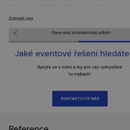
udělat z Vaší akce jedinečný zážitek, ať už ji plánujete v Praze, Be
Londýně nebo jiném městě.
Zobrazit více
Cena roku podnikatelský příběh
Jaké eventové řešení hledáte
Spojte se s námi a my pro vás vymyslíme
to nejlepší.
KONTAKTUJTE NÁS
Reference