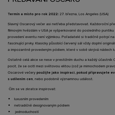
Termín a místo pro rok 2022:
27. března, Los Angeles (USA)
Slavný Oscarový večer asi netřeba představovat. Každoroční př
filmovým hvězdám v USA je vyšperkované do posledního puntíku
provedení eventu není výjimkou. Pořadatelé si tradičně potrpí na
fascinující prvky. Klasicky působící červený sál vždy doplní originá
a impozantně provedeným pódiem, které v sobě skrývá nádech l
Ostatně celá akce se nese v prestižním duchu a každý účastník
pocit, že se ocitl mezi světovou elitou (což je mimochodem pravd
Oscarové večery
použijte jako inspiraci, pokud připravujete e
s udílením cen
,
nebo podobně významnou událost.
Čím se ve zkratce inspirovat:
luxusním provedením
netradičně designovaným pódiem
jednoduchostí