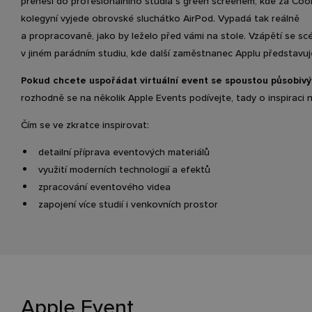
přenesl do profesionálního studia s green screenem, kde za Co
kolegyní vyjede obrovské sluchátko AirPod. Vypadá tak reálně
a propracovaně, jako by leželo před vámi na stole. Vzápětí se sc
v jiném parádním studiu, kde další zaměstnanec Applu představu
Pokud chcete uspořádat virtuální event se spoustou působiv
rozhodně se na několik Apple Events podívejte, tady o inspiraci 
Čím se ve zkratce inspirovat:
detailní příprava eventových materiálů
využití moderních technologií a efektů
zpracování eventového videa
zapojení více studií i venkovních prostor
Apple Event