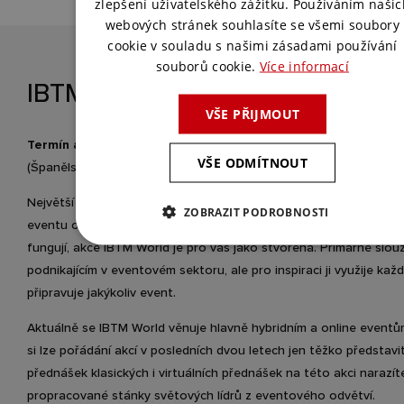
zlepšení uživatelského zážitku. Používáním našic
webových stránek souhlasíte se všemi soubory
cookie v souladu s našimi zásadami používání
souborů cookie.
Více informací
IBTM WORLD
VŠE PŘIJMOUT
Termín a místo pro rok 2022:
29. listopadu–1. prosince, Barcel
VŠE ODMÍTNOUT
(Španělsko)
Největší událost
zabývajícící se trendy ve světě eventů
. Pokud v
ZOBRAZIT PODROBNOSTI
eventu opravdu záleží a chcete vědět, jak největší novinky v to
fungují, akce IBTM World je pro vás jako stvořená. Primárně slouž
podnikajícím v eventovém sektoru, ale pro inspiraci ji využije každ
připravuje jakýkoliv event.
Aktuálně se
IBTM World věnuje hlavně hybridním a online event
si lze pořádání akcí v posledních dvou letech jen těžko představi
přednášek klasických i virtuálních přednášek na této akci narazíte
propracované stánky světových lídrů z eventového odvětví.