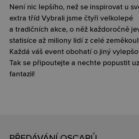
Není nic lepšího, než se inspirovat u s
extra tříd Vybrali jsme čtyři velkolepé
a tradičních akce, o něž každoročně je
statisíce až miliony lidí z celé zeměkoul
Každá váš event obohatí o jiný vylepšo
Tak se připoutejte a nechte popustit u
fantazii!
PŘEDÁVÁNÍ OSCARŮ