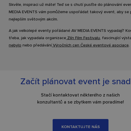
Skvěle, inspiraci už máte! Teď se s chutí pusťte do plánování eve
MEDIA EVENTS vám pomůžeme uspořádat takový event, aby se při
nejlepším světovým akcím.
A jak velkolepé eventy pořádané AV MEDIA EVENTS vypadají? Ko
třeba, jak vypadala organizace
Zlín Film Festivalu
, fascinující výs
nebylo
nebo předávání
Výročních cen České eventové asociace
.
Začít plánovat event je sna
Stačí
kontaktovat
některého z našich
konzultantů a se zbytkem vám poradíme!
KONTAKTUJTE NÁS