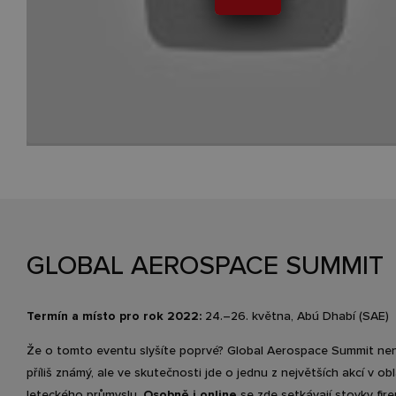
GLOBAL AEROSPACE SUMMIT
Termín a místo pro rok 2022:
24.–26. května, Abú Dhabí (SAE)
Že o tomto eventu slyšíte poprvé? Global Aerospace Summit nen
příliš známý, ale ve skutečnosti jde o jednu z největších akcí v obl
leteckého průmyslu.
Osobně i online
se zde setkávají stovky fir