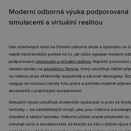
Moderní odborná výuka podporovaná
simulacemi a virtuální realitou
Den otevřených dveří na Střední odborné škole a Gymnáziu ve 
nabídl návštěvníkům pohled na to, jak může vypadat moderní od
podporovaná
simulacemi a virtuální realitou
. Největší pozornost 
ukázka výcviku na
simulátoru Tenstar
, který umožňuje žákům při
na reálnou praxi efektivněji, bezpečněji a zároveň ekologicky. Šk
reaguje na rostoucí nároky trhu práce a potřebu kvalitně připra
absolventů s praktickými dovednostmi.
Simulační výuka umožňuje studentům vyzkoušet si práci se širo
techniky – od zemědělských strojů, jako jsou traktory a kombajn
stavební a silniční techniku. Odborní učitelé ocenili především to,
otevírají cestu k dovednostem, ke kterým se žáci v běžné výuce 