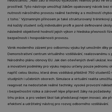
nedostanou. „Naši žáci si mohou vyzkoušet reálnou práci ve virt
prostředí. Tyto nástroje umožňují žákům opakovaný nácvik bez ri
nutnosti náročného provozu reálné techniky a s možností chybov
z toho.“ Významným přínosem je také strukturovaný tréninkový p
má každý student svůj individuální profil a jasně definované úkol
následně objektivně hodnotí jejich výkon z hlediska přesnosti říze
bezpečnosti i hospodárnosti provozu.
Vznik moderního zázemí pro odbornou výuku byl umožněn díky p
Demonstrativní centrum virtuálního vzdělávání, realizovanému s
Národního plánu obnovy EU. Jak den otevřených dveří ukázal, kva
a inovativní podmínky pro výuku nejsou určeny pouze jednomu o
napříč celou školou, která dnes vzdělává přibližně 750 studentů v
studijních i učebních oborech. Simulace a virtuální realita umožň
reagovat na nedostatek reálné techniky, vysoké provozní náklad
i bezpečnostní rizika a zároveň lépe připravit žáky na požadavk
trhu práce, a pro vedení škol tak představují nejen inovaci, ale p
efektivní a udržitelný nástroj pro rozvoj odborného vzdělávání.