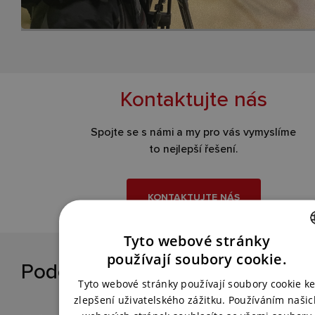
Kontaktujte nás
Spojte se s námi a my pro vás vymyslíme
to nejlepší řešení.
KONTAKTUJTE NÁS
Tyto webové stránky
CZECH
používají soubory cookie.
Podobné reference
ENGLISH
Tyto webové stránky používají soubory cookie k
zlepšení uživatelského zážitku. Používáním našic