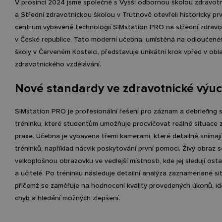
V prosinci 2024 jsme společně s Vyšší odbornou školou zdravot
a Střední zdravotnickou školou v Trutnově otevřeli historicky prv
centrum vybavené technologií SIMstation PRO na střední zdravo
v České republice. Tato moderní učebna, umístěná na odloučené
školy v Červeném Kostelci, představuje unikátní krok vpřed v obla
zdravotnického vzdělávání.
Nové standardy ve zdravotnické výu
SIMstation PRO je profesionální řešení pro záznam a debriefing 
tréninku, které studentům umožňuje procvičovat reálné situace z 
praxe. Učebna je vybavena třemi kamerami, které detailně snímaj
tréninků, například nácvik poskytování první pomoci. Živý obraz 
velkoplošnou obrazovku ve vedlejší místnosti, kde jej sledují ost
a učitelé. Po tréninku následuje detailní analýza zaznamenané si
přičemž se zaměřuje na hodnocení kvality provedených úkonů, ide
chyb a hledání možných zlepšení.