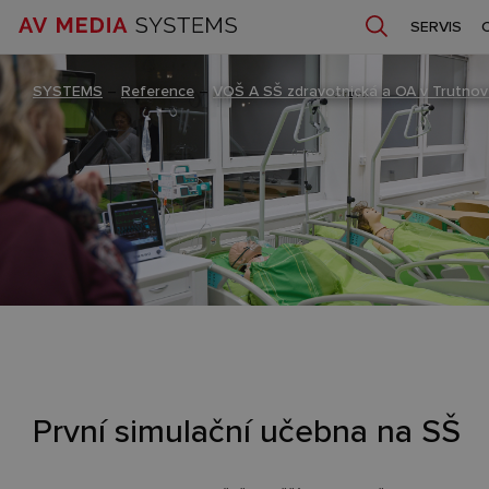
SERVIS
SYSTEMS
–
Reference
–
VOŠ A SŠ zdravotnická a OA v Trutnov
První simulační učebna na SŠ