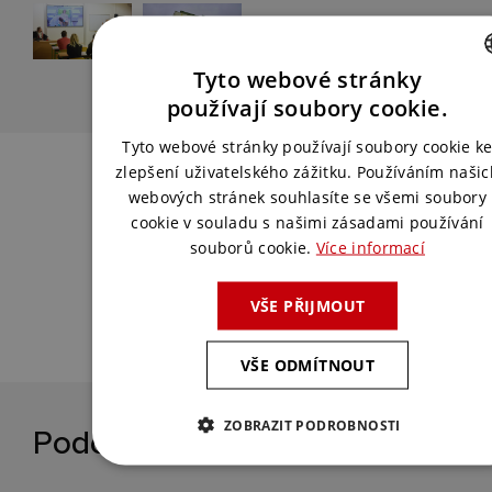
Tyto webové stránky
CZECH
používají soubory cookie.
ENGLISH
Tyto webové stránky používají soubory cookie k
Chcete podobné řešení?
zlepšení uživatelského zážitku. Používáním našic
webových stránek souhlasíte se všemi soubory
cookie v souladu s našimi zásadami používání
Spojte se s námi a my pro vás vymyslíme
souborů cookie.
Více informací
to nejlepší řešení.
VŠE PŘIJMOUT
KONTAKTUJTE NÁS
VŠE ODMÍTNOUT
ZOBRAZIT PODROBNOSTI
Podobné reference