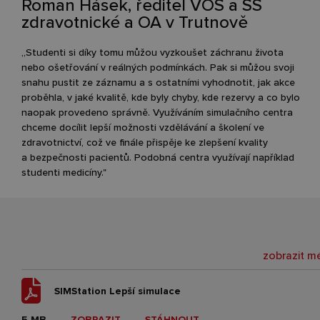
Roman Hásek, ředitel VOŠ a SŠ
zdravotnické a OA v Trutnově
„Studenti si díky tomu můžou vyzkoušet záchranu života
nebo ošetřování v reálných podmínkách. Pak si můžou svoji
snahu pustit ze záznamu a s ostatními vyhodnotit, jak akce
proběhla, v jaké kvalitě, kde byly chyby, kde rezervy a co bylo
naopak provedeno správně. Využíváním simulačního centra
chceme docílit lepší možnosti vzdělávání a školení ve
zdravotnictví, což ve finále přispěje ke zlepšení kvality
a bezpečnosti pacientů. Podobná centra využívají například
studenti medicíny."
SIMStation Lepší simulace
5 MB
ZOBRAZIT
STÁHNOUT