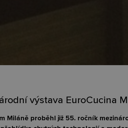
árodní výstava EuroCucina M
ém Miláně proběhl již 55. ročník mezinár