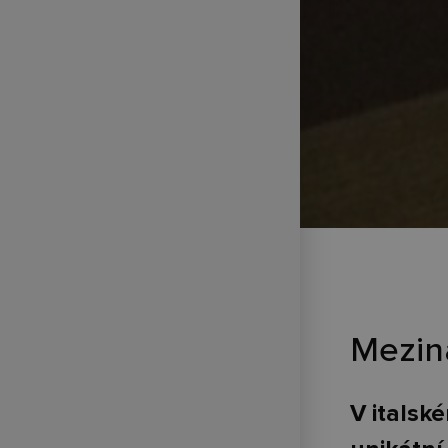
Mezin
V italsk