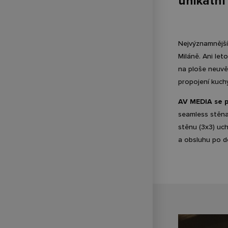
unikátní
Nejvýznamnější
Miláně. Ani le
na ploše neuvě
propojení kuch
AV MEDIA se p
seamless stěna
stěnu (3x3) uch
a obsluhu po d