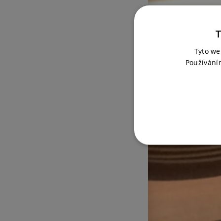
T
Tyto we
Používání