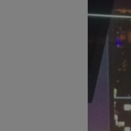
Technické zajištění sportovních
přenosů