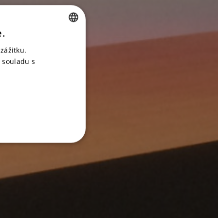
e.
CZECH
zážitku.
ENGLISH
 souladu s