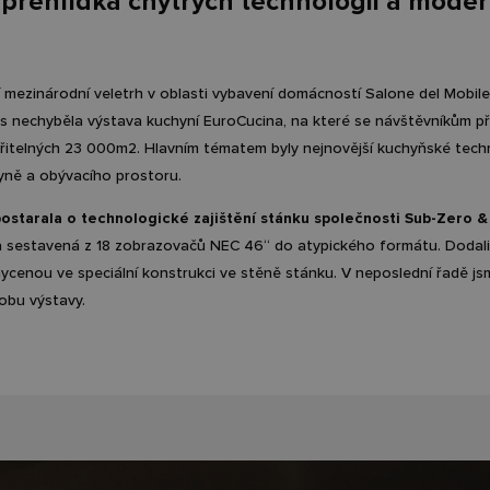
 přehlídka chytrých technologií a mode
 mezinárodní veletrh v oblasti vybavení domácností Salone del Mobile
tos nechyběla výstava kuchyní EuroCucina, na které se návštěvníkům př
řitelných 23 000m2. Hlavním tématem byly nejnovější kuchyňské technol
yně a obývacího prostoru.
ostarala o technologické zajištění stánku společnosti Sub-Zero &
 sestavená z 18 zobrazovačů NEC 46‘‘ do atypického formátu. Dodali j
ycenou ve speciální konstrukci ve stěně stánku. V neposlední řadě jsm
obu výstavy.