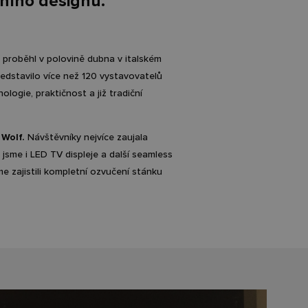
rního designu.
 proběhl v polovině dubna v italském
edstavilo více než 120 vystavovatelů
ogie, praktičnost a již tradiční
 Wolf.
Návštěvníky nejvíce zaujala
sme i LED TV displeje a další seamless
e zajistili kompletní ozvučení stánku