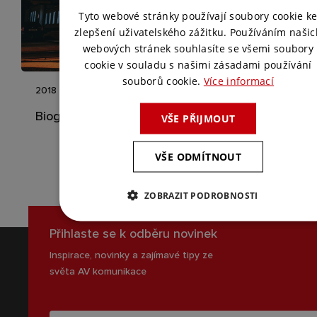
ENGLISH
Tyto webové stránky používají soubory cookie k
zlepšení uživatelského zážitku. Používáním našic
webových stránek souhlasíte se všemi soubory
cookie v souladu s našimi zásadami používání
souborů cookie.
Více informací
2018
Biograf Český Ráj
VŠE PŘIJMOUT
VŠE ODMÍTNOUT
ZOBRAZIT PODROBNOSTI
Přihlaste se k odběru novinek
Inspirace, novinky a zajímavé tipy ze
světa AV komunikace