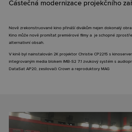
Částečná modernizace projekčního zař
Nově zrekonstruované kino přináší divákům nejen dokonalý obraz,
Kino může nově promítat premiérové filmy a
je schopné zprostř
alternativní obsah.
V kině byl nainstalován 2K projektor Christie CP2215 s kinoserver
integrovaným media blokem IMB-S2 7.1 zvukový systém s audio
DataSat AP20, zesilovači Crown a reproduktory MAG