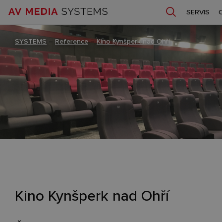
SERVIS
SYSTEMS
–
Reference
–
Kino Kynšperk nad Ohří
Kino Kynšperk nad Ohří