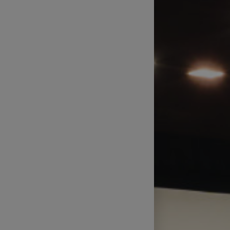
Postprodukce a studia
Klubová a letní kina