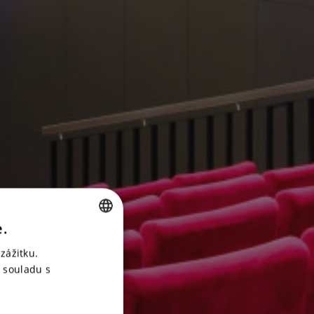
e.
CZECH
zážitku.
ENGLISH
 souladu s