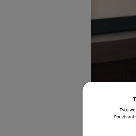
T
Tyto we
Používání