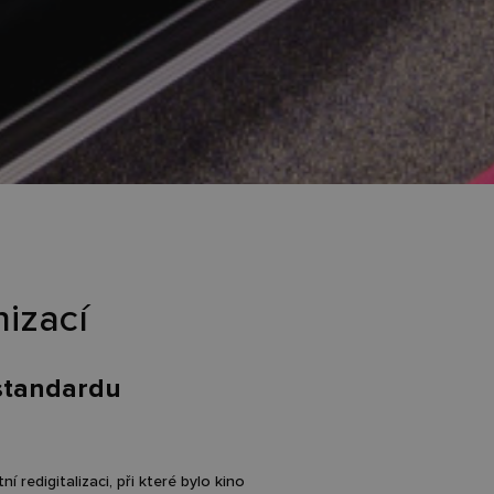
izací
 standardu
í redigitalizaci, při které bylo kino