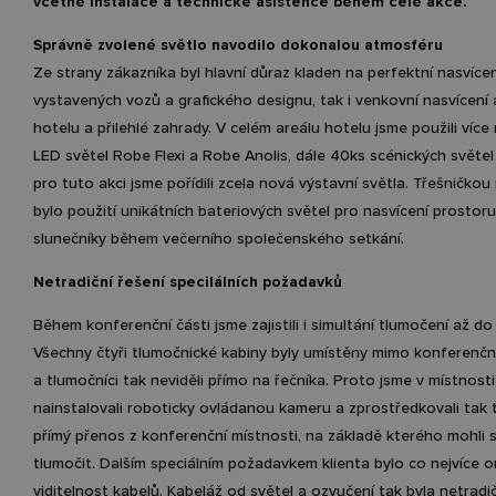
včetně instalace a technické asistence během celé akce.
Správně zvolené světlo navodilo dokonalou atmosféru
Ze strany zákazníka byl hlavní důraz kladen na perfektní nasvícen
vystavených vozů a grafického designu, tak i venkovní nasvícení 
hotelu a přilehlé zahrady. V celém areálu hotelu jsme použili více
LED světel Robe Flexi a Robe Anolis, dále 40ks scénických světel
pro tuto akci jsme pořídili zcela nová výstavní světla. Třešničkou
bylo použití unikátních bateriových světel pro nasvícení prostor
slunečníky během večerního společenského setkání.
Netradiční řešení specilálních požadavků
Během konferenční části jsme zajistili i simultání tlumočení až do
Všechny čtyři tlumočnické kabiny byly umístěny mimo konferenčn
a tlumočníci tak neviděli přímo na řečníka. Proto jsme v místnosti
nainstalovali roboticky ovládanou kameru a zprostředkovali tak
přímý přenos z konferenční místnosti, na základě kterého mohli
tlumočit. Dalším speciálním požadavkem klienta bylo co nejvíce 
viditelnost kabelů. Kabeláž od světel a ozvučení tak byla netradi