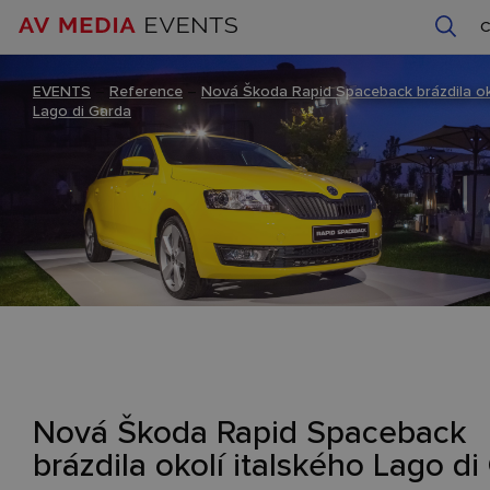
EVENTS
–
Reference
–
Nová Škoda Rapid Spaceback brázdila oko
Lago di Garda
Nová Škoda Rapid Spaceback
brázdila okolí italského Lago di