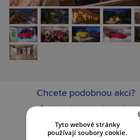
Chcete podobnou akci?
Spojte se s námi a my pro vás vymyslíme
to nejlepší řešení.
Tyto webové stránky
CZECH
používají soubory cookie.
KONTAKTUJTE NÁS