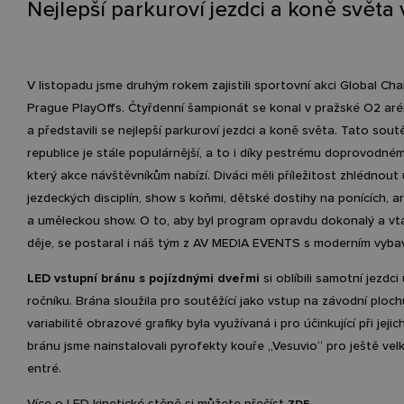
Nejlepší parkuroví jezdci a koně světa 
V listopadu jsme druhým rokem zajistili sportovní akci Global Ch
Prague PlayOffs. Čtyřdenní šampionát se konal v pražské O2 ar
a představili se nejlepší parkuroví jezdci a koně světa. Tato sout
republice je stále populárnější, a to i díky pestrému doprovodn
který akce návštěvníkům nabízí. Diváci měli příležitost zhlédnout
jezdeckých disciplín, show s koňmi, dětské dostihy na ponících, ar
a uměleckou show. O to, aby byl program opravdu dokonalý a vtá
děje, se postaral i náš tým z AV MEDIA EVENTS s moderním vyba
LED vstupní bránu s pojízdnými dveřmi
si oblíbili samotní jezdc
ročníku. Brána sloužila pro soutěžící jako vstup na závodní plochu
variabilitě obrazové grafiky byla využívaná i pro účinkující při jeji
bránu jsme nainstalovali pyrofekty kouře „Vesuvio“ pro ještě velk
entré.
Více o LED kinetické stěně si můžete přečíst