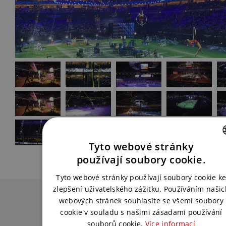
Tyto webové stránky
CZECH
používají soubory cookie.
ENGLISH
Tyto webové stránky používají soubory cookie k
zlepšení uživatelského zážitku. Používáním našic
Chcete podobnou akci?
webových stránek souhlasíte se všemi soubory
cookie v souladu s našimi zásadami používání
Spojte se s námi a my pro vás vymyslíme
souborů cookie.
Více informací