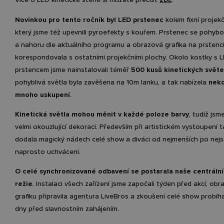
ZDE
.
Novinkou pro tento ročník byl LED prstenec
kolem fixní projek
který jsme též upevnili pyroefekty s kouřem. Prstenec se pohybo
a nahoru dle aktuálního programu a obrazová grafika na prstenc
korespondovala s ostatními projekčními plochy. Okolo kostky s 
prstencem jsme nainstalovali téměř
500 kusů kinetických světe
pohyblivá světla byla zavěšena na 10m lanku, a tak nabízela
nek
mnoho uskupení
.
Kinetická světla mohou měnit v každé poloze barvy
, tudíž jsme
velmi okouzlující dekoraci. Především při artistickém vystoupení t
dodala magický nádech celé show a diváci od nejmenších po nejst
naprosto uchváceni.
O celé synchronizované odbavení se postarala naše centrální
režie
. Instalaci všech zařízení jsme započali týden před akcí, ob
grafiku připravila agentura LiveBros a zkoušení celé show probíh
dny před slavnostním zahájením.