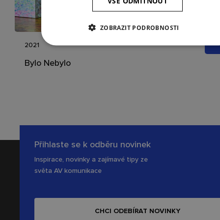
VŠE ODMÍTNOUT
ZOBRAZIT PODROBNOSTI
2021
Bylo Nebylo
Přihlaste se k odběru novinek
Inspirace, novinky a zajímavé tipy ze
světa AV komunikace
CHCI ODEBÍRAT NOVINKY