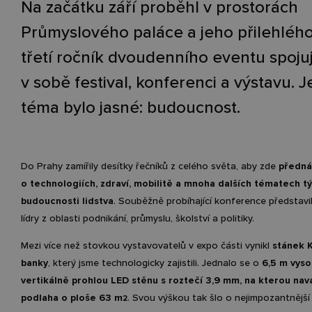
Na začátku září proběhl v prostorách
Průmyslového paláce a jeho přilehlého
třetí ročník dvoudenního eventu spojuj
v sobě festival, konferenci a výstavu. 
téma bylo jasné: budoucnost.
Do Prahy zamířily desítky řečníků z celého světa, aby zde
předná
o technologiích, zdraví, mobilitě a mnoha dalších tématech tý
budoucnosti lidstva
. Souběžně probíhající konference představil
lídry z oblasti podnikání, průmyslu, školství a politiky.
Mezi více než stovkou vystavovatelů v expo části vynikl
stánek 
banky
, který jsme technologicky zajistili. Jednalo se o
6,5 m vys
vertikálně prohlou LED stěnu s roztečí 3,9 mm, na kterou na
podlaha o ploše 63 m
. Svou výškou tak šlo o nejimpozantnější
2