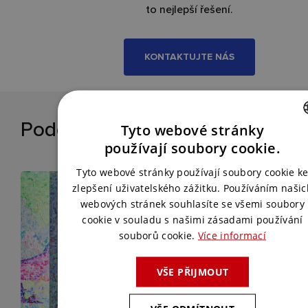
to nejlepší řešení.
KONTAKTUJTE NÁS
Podobné reference
Tyto webové stránky
CZECH
používají soubory cookie.
ENGLISH
Tyto webové stránky používají soubory cookie k
zlepšení uživatelského zážitku. Používáním našic
webových stránek souhlasíte se všemi soubory
cookie v souladu s našimi zásadami používání
souborů cookie.
Více informací
VŠE PŘIJMOUT