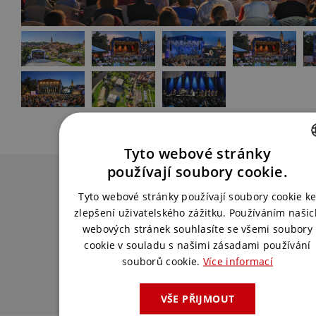
Tyto webové stránky
CZECH
používají soubory cookie.
Chcete podobnou akci?
ENGLISH
Tyto webové stránky používají soubory cookie k
zlepšení uživatelského zážitku. Používáním našic
Spojte se s námi a my pro vás vymyslíme
webových stránek souhlasíte se všemi soubory
to nejlepší řešení.
cookie v souladu s našimi zásadami používání
souborů cookie.
Více informací
KONTAKTUJTE NÁS
VŠE PŘIJMOUT