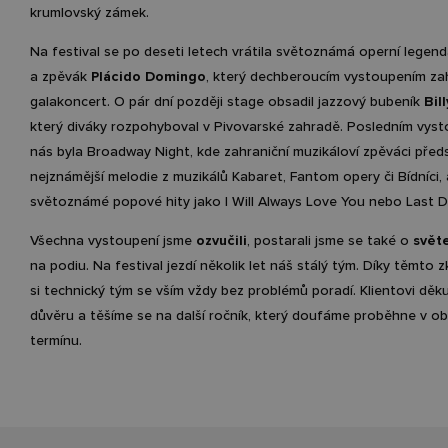
krumlovský zámek.
Na festival se po deseti letech vrátila světoznámá operní legenda
a zpěvák
Plácido Domingo
, který dechberoucím vystoupením zahá
galakoncert. O pár dní později stage obsadil jazzový bubeník
Bil
který diváky rozpohyboval v Pivovarské zahradě. Posledním vys
nás byla Broadway Night, kde zahraniční muzikáloví zpěváci předs
nejznámější melodie z muzikálů Kabaret, Fantom opery či Bídníci, 
světoznámé popové hity jako I Will Always Love You nebo Last 
Všechna vystoupení jsme
ozvučili
, postarali jsme se také o
svět
na podiu. Na festival jezdí několik let náš stálý tým. Díky těmto
si technický tým se vším vždy bez problémů poradí. Klientovi děk
důvěru a těšíme se na další ročník, který doufáme proběhne v o
termínu.