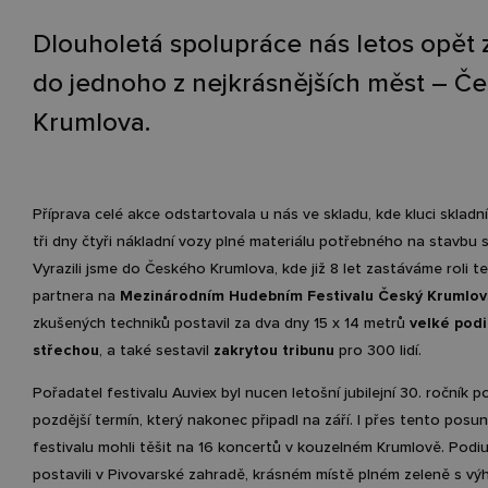
Dlouholetá spolupráce nás letos opět 
do jednoho z nejkrásnějších měst – Č
Krumlova.
Příprava celé akce odstartovala u nás ve skladu, kde kluci skladní
tři dny čtyři nákladní vozy plné materiálu potřebného na stavbu 
Vyrazili jsme do Českého Krumlova, kde již 8 let zastáváme roli 
partnera na
Mezinárodním Hudebním Festivalu Český Krumlov
zkušených techniků postavil za dva dny 15 x 14 metrů
velké pod
střechou
, a také sestavil
zakrytou tribunu
pro 300 lidí.
Pořadatel festivalu Auviex byl nucen letošní jubilejní 30. ročník 
pozdější termín, který nakonec připadl na září. I přes tento posu
festivalu mohli těšit na 16 koncertů v kouzelném Krumlově. Podi
postavili v Pivovarské zahradě, krásném místě plném zeleně s v