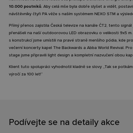
10.000 poutníků
. Aby celá mše byla dobře slyšet a vidět, postavi
návštěvníky čtyři PA věže s naším systémem NEXO STM a výsledek
Přímý přenos zajistila Česká televize na kanále ČT2, tento signál
přenášeli na naší outdoorovou LED obrazovku o velikosti 9x5 m
s konstrukcí jsme umístili na pravé straně menšího pódia, kde pr
večerní koncerty kapel The Backwards a Abba World Revival. Pro
stage jsme připravili light design a kompletní nazvučení obou kap
Klient tuto spolupráci vyhodnotil kladně se slovy „Tak se potkám
výročí za 100 let!“
Podívejte se na detaily akce