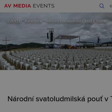
EVENTS
–
Reference
–
Národní svatoludmilská pouť v Tetíně
Národní svatoludmilská pouť v 