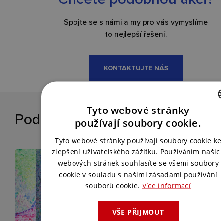
Spojte se s námi a my pro vás vymyslíme
to nejlepší řešení.
KONTAKTUJTE NÁS
Tyto webové stránky
Podobné reference
CZECH
používají soubory cookie.
ENGLISH
Tyto webové stránky používají soubory cookie k
zlepšení uživatelského zážitku. Používáním našic
webových stránek souhlasíte se všemi soubory
cookie v souladu s našimi zásadami používání
souborů cookie.
Více informací
VŠE PŘIJMOUT