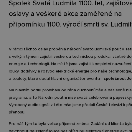
Spolek Svatá Ludmila 1100. let, zajištova
oslavy a veškeré akce zaměřené na
připomínku 1100. výročí smrti sv. Ludmil
V rámci těchto oslav proběhla národní svatoludmilská pouť v Tet
s velkým týmem zajistili veškerou technickou produkci, včetně d
energie a technologií. Na místě jsme zajistili kompletní nazvučení
louky, dodávky a rozvod elektrické energie pro naše technologie, 
a toalety, které dodal hlavní organizátor eventu -
společnost Jo
Na hlavním podiu probíhala od rána duchovní mše a následně hla
programu, a to Národní poutní mše svatá celebrovaná papežský
Vyrobený audiosignál z této mše jsme předali České televizi k p
přenosu.
Pro náš tým to byla velice příjemná změna. Zadání od klienta bylo
navrhnout na zelené louce bez přístupu elektrické energie akci 