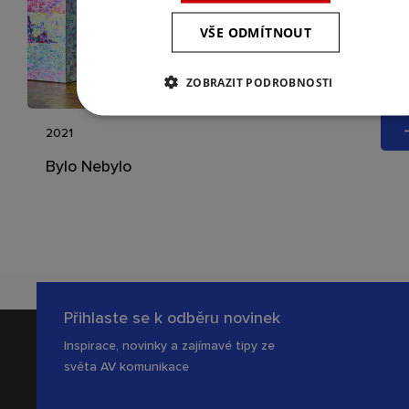
VŠE ODMÍTNOUT
ZOBRAZIT PODROBNOSTI
2021
Bylo Nebylo
Přihlaste se k odběru novinek
Inspirace, novinky a zajímavé tipy ze
světa AV komunikace