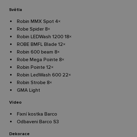
Světla
Robin MMX Spot 4
×
Robe Spider 8
×
Robin LEDWash 1200 18
×
ROBE BMFL Blade 12
×
Robin 600 beam 8
×
Robe Mega Pointe 8
×
Robin Pointe 12
×
Robin LedWash 600 22
×
Robin Strobe 8
×
GMA Light
Video
Fixní kostka Barco
Odbaveni Barco S3
Dekorace