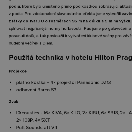
pódiu
, které bylo umístěno přímo pod kostkou zobrazující aktuál
z podia. Pro zdokonalení slavnostního efektu jsme vytvořili
zavě
z látky do tvaru U o rozměrech 95 m na délku a 5 m na výšku
splňovat nejpřísnější normy hořlavosti.
Pás jsme po galavečeři a 
posunuli dolů, a tak posloužil k vytvoření klubové scény pro záv
hudební večírek s Djem.
Použitá technika v hotelu Hilton Pra
Projekce
plátno kostka + 4
×
projektor Panasonic DZ13
odbavení Barco S3
Zvuk
L’Acoustics - 16
×
KIVA, 6
×
KILO, 2
×
KIBU, 6
×
SB18, 2
×
LA
2
×
108P, 4
×
5XT
Pult Soundcraft Vi1