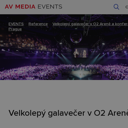
EVENTS
–
Reference
–
Velkolepý galavečer v O2 Areně a konfer
Prague
Velkolepý galavečer v O2 Aren