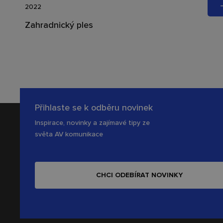
2022
Zahradnický ples
Přihlaste se k odběru novinek
Inspirace, novinky a zajímavé tipy ze
světa AV komunikace
CHCI ODEBÍRAT NOVINKY