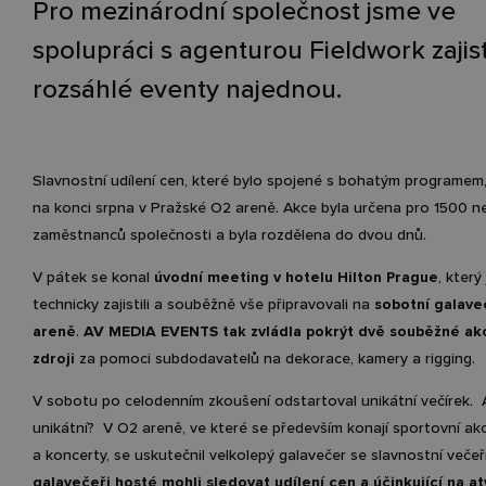
Pro mezinárodní společnost jsme ve
spolupráci s agenturou Fieldwork zajist
rozsáhlé eventy najednou.
Slavnostní udílení cen, které bylo spojené s bohatým programem
na konci srpna v Pražské O2 areně. Akce byla určena pro 1500 ne
zaměstnanců společnosti a byla rozdělena do dvou dnů.
V pátek se konal
úvodní meeting v hotelu Hilton Prague
, který
technicky zajistili a souběžně vše připravovali na
sobotní galave
areně
.
AV MEDIA EVENTS tak zvládla pokrýt dvě souběžné akc
zdroji
za pomoci subdodavatelů na dekorace, kamery a rigging.
V sobotu po celodenním zkoušení odstartoval unikátní večírek.
unikátní?
V O2 areně, ve které se především konají sportovní ak
a koncerty, se uskutečnil velkolepý galavečer se slavnostní večeří
galavečeři hosté mohli sledovat udílení cen a účinkující na a