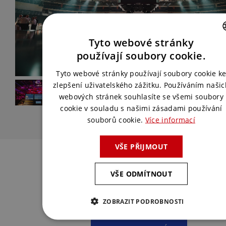
Tyto webové stránky
CZECH
používají soubory cookie.
ENGLISH
Tyto webové stránky používají soubory cookie k
zlepšení uživatelského zážitku. Používáním našic
webových stránek souhlasíte se všemi soubory
cookie v souladu s našimi zásadami používání
souborů cookie.
Více informací
VŠE PŘIJMOUT
Chcete podobnou akci?
VŠE ODMÍTNOUT
Spojte se s námi a my pro vás vymyslíme
to nejlepší řešení.
ZOBRAZIT PODROBNOSTI