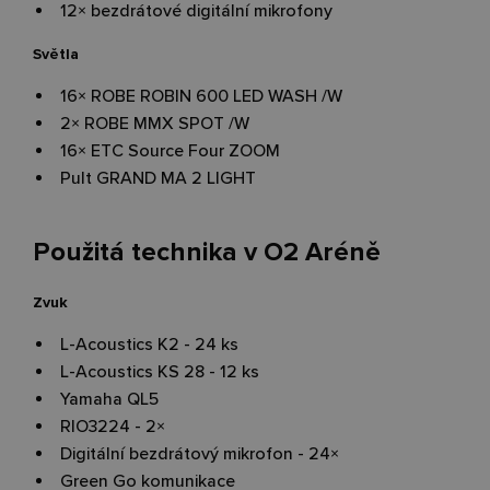
12
×
bezdrátové digitální mikrofony
Světla
16
×
ROBE ROBIN 600 LED WASH /W
2
×
ROBE MMX SPOT /W
16
×
ETC Source Four ZOOM
Pult GRAND MA 2 LIGHT
Použitá technika v O2 Aréně
Zvuk
L-Acoustics K2 - 24 ks
L-Acoustics KS 28 - 12 ks
Yamaha QL5
RIO3224 - 2
×
Digitální bezdrátový mikrofon - 24
×
Green Go komunikace