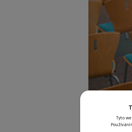
T
Tyto we
Používání