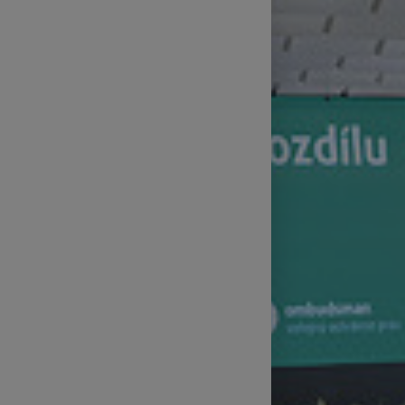
Postprodukce a studia
Klubová a letní kina