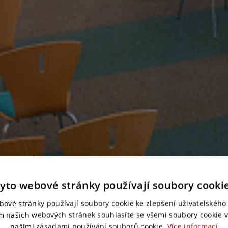
yto webové stránky používají soubory cooki
bové stránky používají soubory cookie ke zlepšení uživatelského 
m našich webových stránek souhlasíte se všemi soubory cookie v
našimi zásadami používání souborů cookie.
Více informací