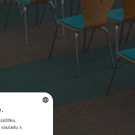
e.
CZECH
zážitku.
ENGLISH
 souladu s