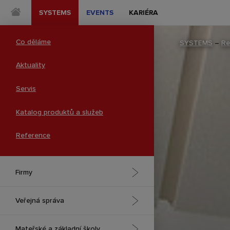
SYSTEMS
EVENTS
KARIÉRA
Co děláme
SYSTEMS
–
Re
Aktuality
Servis
Katalog produktů a služeb
Reference
Firmy
Spolupráce a kreativita
Veřejná správa
Experience centra
Integrovaný záchranný systém
Mateřské a základní školy