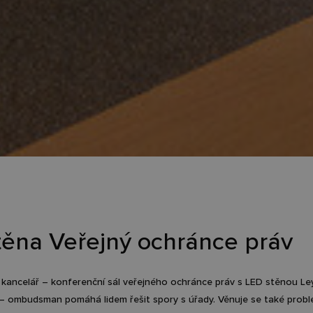
těna Veřejný ochránce práv
kancelář – konferenční sál veřejného ochránce práv s LED stěnou Ley
– ombudsman pomáhá lidem řešit spory s úřady. Věnuje se také probl