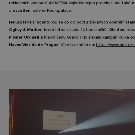
reklamních kampaní. AV MEDIA zajistila nejen projekce, ale také
o
a
osvětlení
celého Radiopaláce.
Nejúspěšnější agenturou se co do počtu získaných ocenění stal
Ogilvy & Mather
, která letos získala 14 Louskáčků. Klientem roku
Pilsner Urquell
a hlavní cenu Grand Prix získala kampaň Kulka o
Havas Worldvide Prague
. Více o cenách na:
https://www.adc-cze