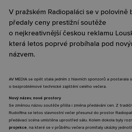
V pražském Radiopaláci se v polovině 
předaly ceny prestižní soutěže
o nejkreativnější českou reklamu Lous
která letos poprvé probíhala pod nov
názvem.
AV MEDIA se opět stala jedním z hlavních sponzorů a postarala 
o bezproblémové technické zajištění celého večera.
Nový název, nové prostory
Se změnou názvu soutěže přišla i změna předávání cen. Z tradič
Rudolfina se letos slavnostní večer přesunul do prostor Radiopal
předávací scéna umístěna uprostřed sálu. Kolem dokola byly ro
projekce
, na které se v průběhu večera promítaly ukázky jednotl