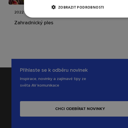
ZOBRAZIT PODROBNOSTI
2022
Zahradnický ples
Přihlaste se k odběru novinek
Inspirace, novinky a zajímavé tipy ze
světa AV komunikace
CHCI ODEBÍRAT NOVINKY