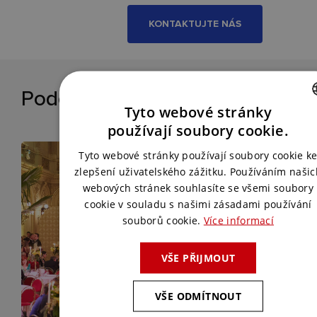
KONTAKTUJTE NÁS
Podobné reference
Tyto webové stránky
CZECH
používají soubory cookie.
ENGLISH
Tyto webové stránky používají soubory cookie k
zlepšení uživatelského zážitku. Používáním našic
webových stránek souhlasíte se všemi soubory
cookie v souladu s našimi zásadami používání
souborů cookie.
Více informací
VŠE PŘIJMOUT
VŠE ODMÍTNOUT