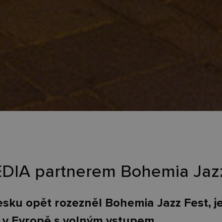
DIA partnerem Bohemia Jaz
esku opět rozezněl Bohemia Jazz Fest, j
ů v Evropě s volným vstupem.