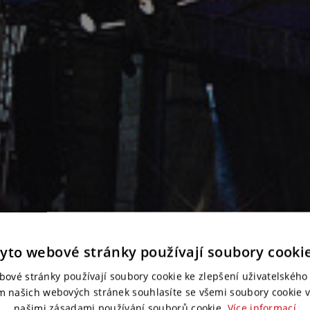
yto webové stránky používají soubory cooki
bové stránky používají soubory cookie ke zlepšení uživatelského 
m našich webových stránek souhlasíte se všemi soubory cookie v
našimi zásadami používání souborů cookie.
Více informací