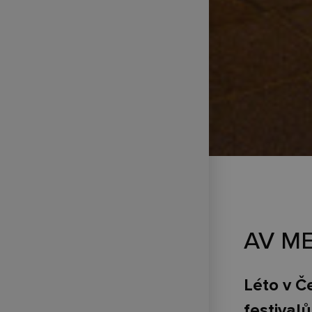
AV ME
Léto v Č
festival