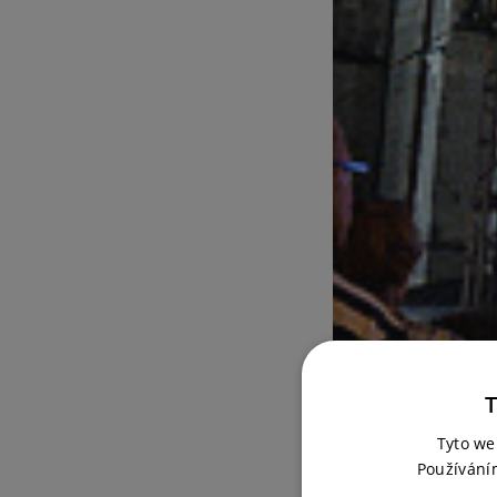
T
Tyto we
Používání