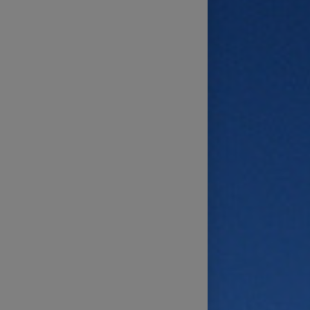
Technické zajištění sportovních
přenosů