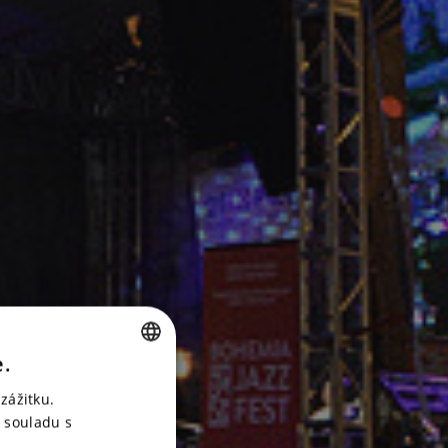
e.
CZECH
zážitku.
ENGLISH
 souladu s