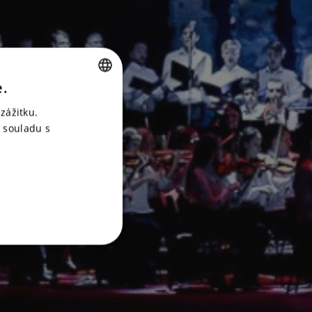
e.
CZECH
zážitku.
ENGLISH
 souladu s