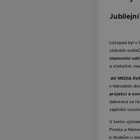
Jubilejní
Listopad byl v
státních svátků
slavnostní udí
a statečně, na
AV MEDIA EVEN
v Národním div
projekci a osv
dekorace se ře
zajištění ozvuč
V tento význam
Polska a Němec
k divákům u dom