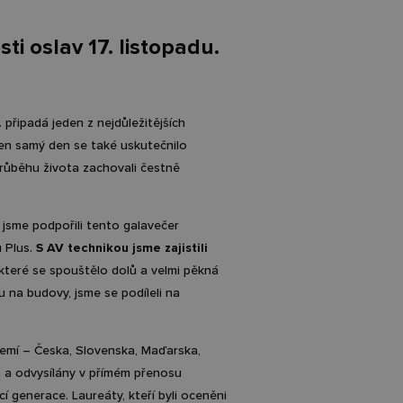
ti oslav 17. listopadu.
připadá jeden z nejdůležitějších
ten samý den se také uskutečnilo
 průběhu života zachovali čestně
y jsme podpořili tento galavečer
 Plus.
S AV technikou jsme zajistili
 které se spouštělo dolů a velmi pěkná
u na budovy, jsme se podíleli na
emí – Česka, Slovenska, Maďarska,
a a odvysílány v přímém přenosu
 generace. Laureáty, kteří byli oceněni