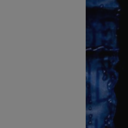
Technické zajištění sportovních
přenosů