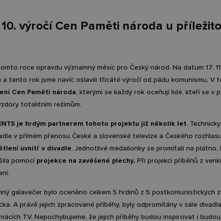
 10. výročí Cen Paměti národa u příležitos
 tomto roce opravdu významný měsíc pro Český národ. Na datum 17. 11. 
 a tento rok jsme navíc oslavili třicáté výročí od pádu komunismu. V 
lení Cen Paměti národa
, kterými se každý rok oceňují lidé, kteří se v
vzdory totalitním režimům.
TS je hrdým partnerem tohoto projektu již několik let
. Technick
adle v přímém přenosu České a slovenské televize a Českého rozhlasu
ětlení uvnitř v divadle
. Jednotlivé medailonky se promítali na plátno,
šila pomocí
projekce na zavěšené plechy.
Při projekci příběhů z venk
ení.
ný galavečer bylo oceněno celkem 5 hrdinů z 5 postkomunistických z
ka. A právě jejich zpracované příběhy, byly odpromítány v sále divadl
ácích TV. Nepochybujeme, že jejich příběhy budou inspirovat i budoucí