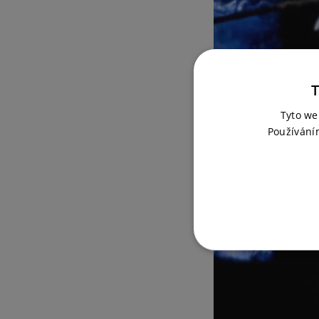
T
Tyto we
Používání