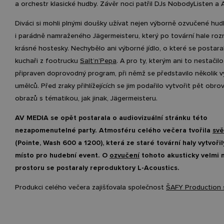
a orchestr klasické hudby. Závěr noci patřil DJs NobodyListen a
Diváci si mohli plnými doušky užívat nejen výborně ozvučené hudb
i parádně namraženého Jägermeisteru, který po tovární hale roz
krásné hostesky. Nechybělo ani výborné jídlo, o které se postaral
kuchaři z footrucku
Salt’n’Pepa
. A pro ty, kterým ani to nestačilo
připraven doprovodný program, při němž se představilo několik 
umělců. Před zraky přihlížejících se jim podařilo vytvořit pět obro
obrazů s tématikou, jak jinak, Jägermeisteru.
AV MEDIA se opět postarala o audiovizuální stránku této
nezapomenutelné party. Atmosféru celého večera tvořila
svě
(Pointe, Wash 600 a 1200), která ze staré tovární haly vytvořil
místo pro hudební event. O
ozvučení
tohoto akusticky velmi
prostoru se postaraly reproduktory L-Acoustics.
Produkci celého večera zajišťovala společnost
ŠAFY Production s