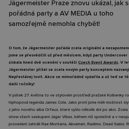
Jägermeister Praze znovu ukázal, jak s
pořádná party a AV MEDIA u toho
samozřejmě nemohla chybět!
O tom, že Jägermeister pořádá zcela originální a nezapomen
jsme se přesvědčili už před měsícem, když party Undercove
získala hned dvě ocenění v soutěži
Czech Event Awards
. V l
Jägermeister přišel se zcela novým party konceptem nazvan
Nepřestávej lovit. Akce se mimořádně vydařila a už teď se t
další ročníky!
V pátek 27. května to ve stylovém prostředí pražské Kolbenky ro
hiphopová legenda James Cole. Jako první jsme měli možnost sly
z jeho nového alba Orfeus, které vyšlo několik dní po akci. Zcela 
show všech seskupení Jäger Vibes, během níž společně a v neo
provedení zahráli Rae Montana, Akvamen, Radimo, Dead Sailor, 