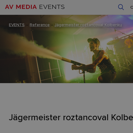
EVENTS
–
Reference
–
Jägermeister roztancoval Kolbenku
Jägermeister roztancoval Kolb