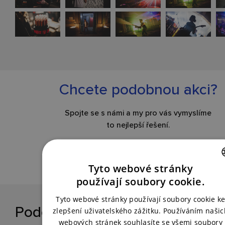
Chcete podobnou akci?
Spojte se s námi a my pro vás vymyslíme
to nejlepší řešení.
KONTAKTUJTE NÁS
Tyto webové stránky
CZECH
používají soubory cookie.
ENGLISH
Tyto webové stránky používají soubory cookie k
Podobné reference
zlepšení uživatelského zážitku. Používáním našic
webových stránek souhlasíte se všemi soubory