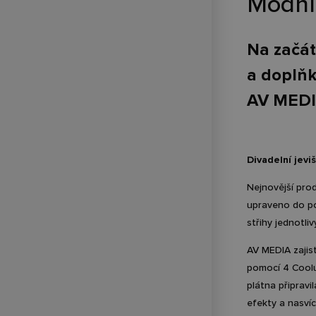
Módní 
Na začát
a doplňk
AV MEDI
Divadelní jev
Nejnovější prod
upraveno do po
střihy jednotliv
AV MEDIA zajist
pomocí 4 Coolu
plátna připravi
efekty a nasvíc