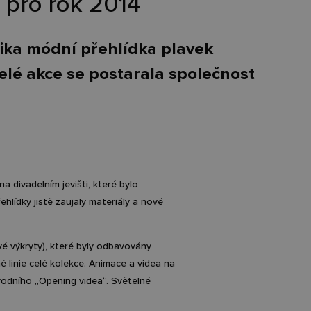
 pro rok 2014
rika módní přehlídka plavek
celé akce se postarala společnost
 divadelním jevišti, které bylo
lídky jistě zaujaly materiály a nové
vé výkryty), které byly odbavovány
 linie celé kolekce. Animace a videa na
úvodního „Opening videa“. Světelné