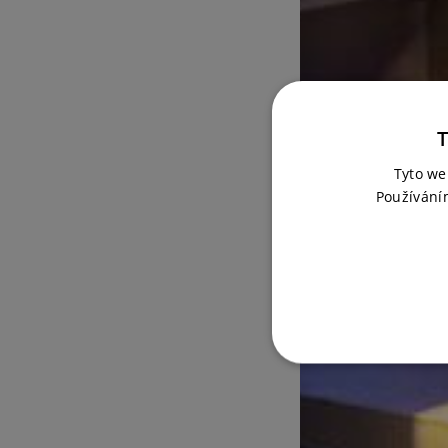
T
Tyto we
Používání