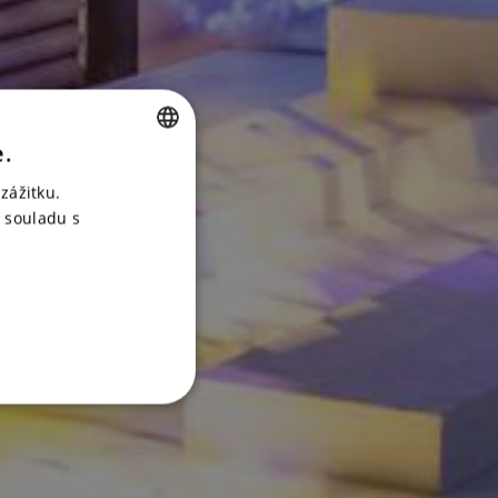
e.
CZECH
zážitku.
ENGLISH
 souladu s