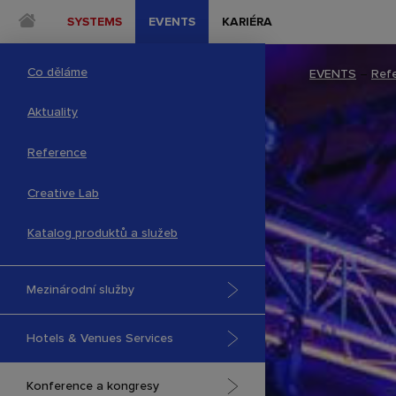
SYSTEMS
EVENTS
KARIÉRA
Co děláme
EVENTS
–
Ref
Aktuality
Reference
Creative Lab
Katalog produktů a služeb
Mezinárodní služby
Hotels & Venues Services
Konference a kongresy