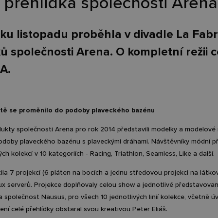
přehlídka společnosti Arena
ku listopadu proběhla v divadle La Fab
ů společnosti Arena. O kompletní režii 
A.
iště se proměnilo do podoby plaveckého bazénu
ukty společnosti Arena pro rok 2014 představili modelky a modelové na
doby plaveckého bazénu s plaveckými dráhami. Návštěvníky módní přeh
ých kolekcí v 10 kategoriích - Racing, Triathlon, Seamless, Like a další.
ila 7 projekcí (6 pláten na bocích a jednu středovou projekci na látko
x serverů. Projekce doplňovaly celou show a jednotlivé představované
la společnost Nausus, pro všech 10 jednotlivých linií kolekce, včetně 
ení celé přehlídky obstaral svou kreativou Peter Eliáš.