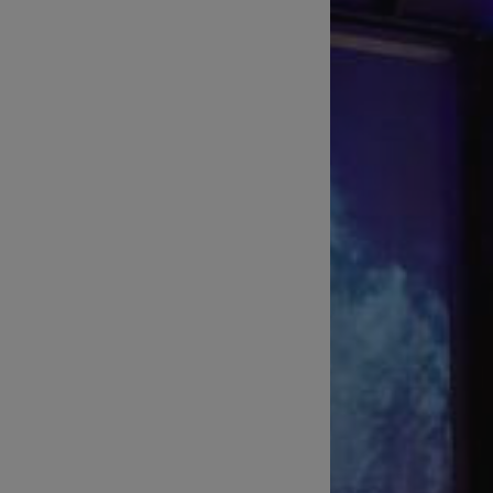
Technické zajištění sportovních
přenosů