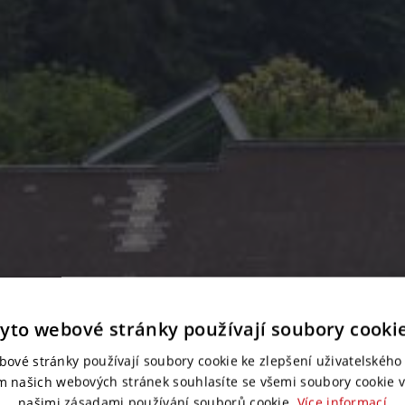
yto webové stránky používají soubory cooki
bové stránky používají soubory cookie ke zlepšení uživatelského 
m našich webových stránek souhlasíte se všemi soubory cookie v
našimi zásadami používání souborů cookie.
Více informací