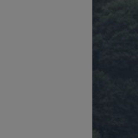
Technické zajištění sportovních
přenosů