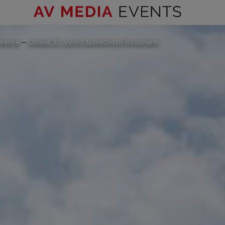
erence
–
Oslava 30. výročí společnosti Rossmann