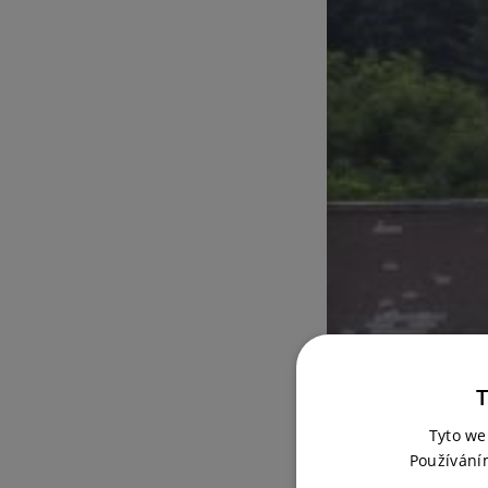
T
Tyto we
Používání