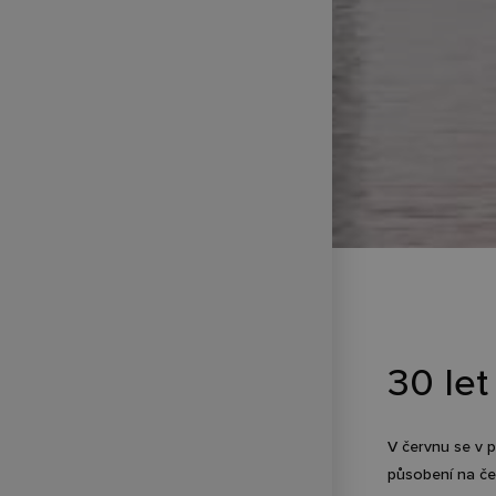
30 le
V červnu se v 
působení na čes