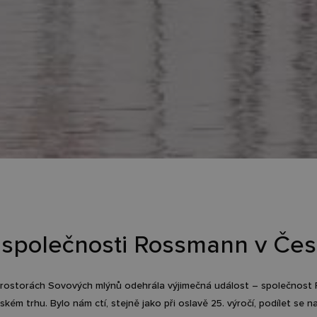
t společnosti Rossmann v Čes
prostorách Sovových mlýnů odehrála výjimečná událost – společnost R
kém trhu. Bylo nám ctí, stejně jako při oslavě 25. výročí, podílet se na