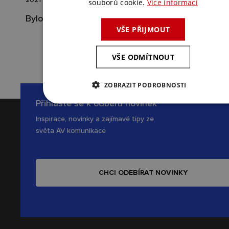
souborů cookie.
Více informací
Bylo Nebylo
VŠE PŘIJMOUT
VŠE ODMÍTNOUT
ZOBRAZIT PODROBNOSTI
Přihlaste se k odběru novinek
Inspirace, novinky a zajímavé tipy ze
světa AV komunikace
CHCI ODEBÍRAT NOVINKY