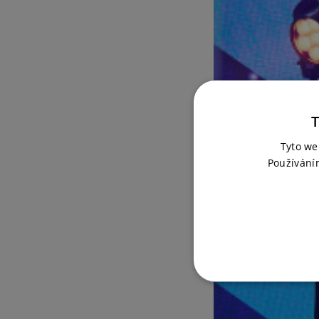
T
Tyto we
Používání