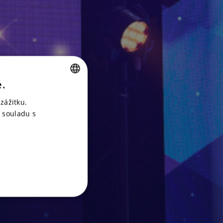
e.
CZECH
zážitku.
ENGLISH
 souladu s