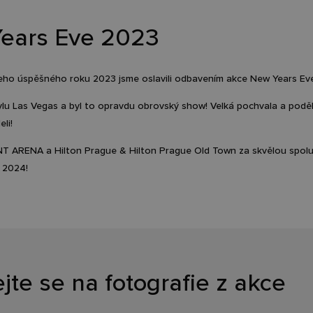
ears Eve 2023
ho úspěšného roku 2023 jsme oslavili odbavením akce New Years Eve
tylu Las Vegas a byl to opravdu obrovský show! Velká pochvala a podě
eli!
 ARENA a Hilton Prague & Hilton Prague Old Town za skvělou spolupr
e 2024!
jte se na fotografie z akce