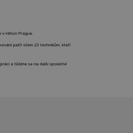
 v Hilton Prague.
kování patří všem 23 technikům, kteří
áci a těšíme se na další společné