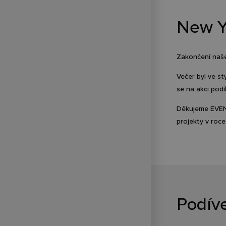
New Y
Zakončení naše
Večer byl ve s
se na akci podíl
Děkujeme EVENT
projekty v roc
Podíve