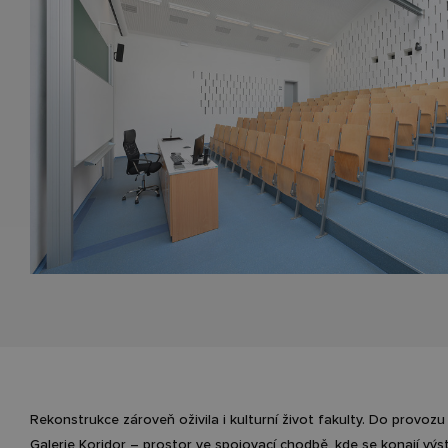
Rekonstrukce zároveň oživila i kulturní život fakulty. Do provozu 
Galerie Koridor – prostor ve spojovací chodbě, kde se konají výs