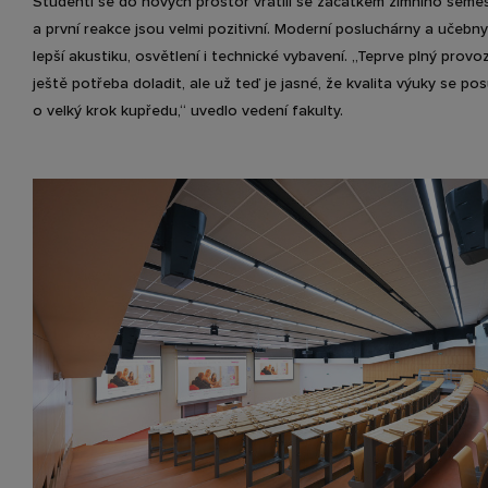
Studenti se do nových prostor vrátili se začátkem zimního seme
a první reakce jsou velmi pozitivní. Moderní posluchárny a učebny
lepší akustiku, osvětlení i technické vybavení. „Teprve plný provo
ještě potřeba doladit, ale už teď je jasné, že kvalita výuky se po
o velký krok kupředu,“ uvedlo vedení fakulty.