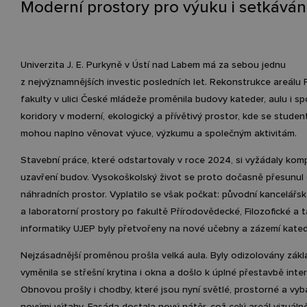
Moderní prostory pro výuku i setkáván
Univerzita J. E. Purkyně v Ústí nad Labem má za sebou jednu
z nejvýznamnějších investic posledních let. Rekonstrukce areálu
fakulty v ulici České mládeže proměnila budovy kateder, aulu i sp
koridory v moderní, ekologický a přívětivý prostor, kde se studenti
mohou naplno věnovat výuce, výzkumu a společným aktivitám.
Stavební práce, které odstartovaly v roce 2024, si vyžádaly komp
uzavření budov. Vysokoškolský život se proto dočasně přesunul
náhradních prostor. Vyplatilo se však počkat: původní kancelářs
a laboratorní prostory po fakultě Přírodovědecké, Filozofické a 
informatiky UJEP byly přetvořeny na nové učebny a zázemí kated
Nejzásadnější proměnou prošla velká aula. Byly odizolovány zákl
vyměnila se střešní krytina i okna a došlo k úplné přestavbě inter
Obnovou prošly i chodby, které jsou nyní světlé, prostorné a vy
novými výtahy. Fasáda dostala nový nátěr, což celý areál vizuálně