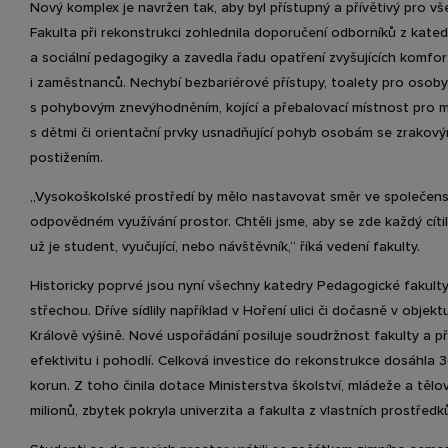
Nový komplex je navržen tak, aby byl přístupný a přívětivý pro vš
Fakulta při rekonstrukci zohlednila doporučení odborníků z kated
a sociální pedagogiky a zavedla řadu opatření zvyšujících komfo
i zaměstnanců. Nechybí bezbariérové přístupy, toalety pro osoby
s pohybovým znevýhodněním, kojící a přebalovací místnost pro 
s dětmi či orientační prvky usnadňující pohyb osobám se zrakov
postižením.
„Vysokoškolské prostředí by mělo nastavovat směr ve společen
odpovědném využívání prostor. Chtěli jsme, aby se zde každý cíti
už je student, vyučující, nebo návštěvník,“ říká vedení fakulty.
Historicky poprvé jsou nyní všechny katedry Pedagogické fakult
střechou. Dříve sídlily například v Hoření ulici či dočasně v objek
Králově výšině. Nové uspořádání posiluje soudržnost fakulty a při
efektivitu i pohodlí. Celková investice do rekonstrukce dosáhla 
korun. Z toho činila dotace Ministerstva školství, mládeže a těl
milionů, zbytek pokryla univerzita a fakulta z vlastních prostředk