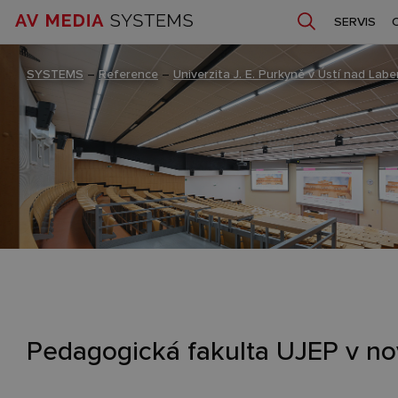
SERVIS
SYSTEMS
–
Reference
–
Univerzita J. E. Purkyně v Ústí nad Lab
Pedagogická fakulta UJEP v n