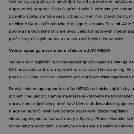
technologicky pokročilé, mnohdy interaktivní světelné instalace,
doprovodný program. Svá díla představilo 11 významných zahrani
z celého světa, ale také čeští výtvarníci Petr Nikl, David Černý, m
umělkyně Gabriela Prochazka či designér Jaroslav Bejvl ml. AV M
podílela na technické stránce dvou velkoformátových videomap
průčelích pražských budov a na dvou světelných instalacích.
Videomappingy a světelné instalace od AV MEDIA
Jednalo se o zajištění 3D videomappingové projekce
E:Merge
na
Michnova paláce, kterou vytvořili turečtí autoři Nerdworking. Abs
poezie 3D linek, ploch a iluzivních prostorů okouzlila nejednoho 
Druhým videomappingem, který AV MEDIA technicky zajistila byl a
projekt The Electric Canvas na Městské knihovně na Mariánském
obrovském projekčním plátně návštěvníci obdivovali dílo pojme
Place
od autorů, kteří své bohaté zkušenosti získali například
videomappingem na budově opery v Sydney. Průčelí Městské knih
animovanými epizodami spojenými s kouzlem a posláním daného 