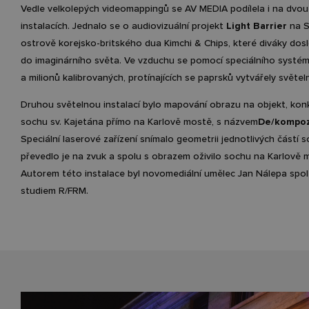
Vedle velkolepých videomappingů se AV MEDIA podílela i na dvou
instalacích. Jednalo se o audiovizuální projekt
Light Barrier
na S
ostrově korejsko-britského dua Kimchi & Chips, které diváky dos
do imaginárního světa. Ve vzduchu se pomocí speciálního systém
a milionů kalibrovaných, protínajících se paprsků vytvářely světe
Druhou světelnou instalací bylo mapování obrazu na objekt, kon
sochu sv. Kajetána přímo na Karlově mostě, s názvem
De/kompoz
Speciální laserové zařízení snímalo geometrii jednotlivých částí s
převedlo je na zvuk a spolu s obrazem oživilo sochu na Karlově 
Autorem této instalace byl novomediální umělec Jan Nálepa spo
studiem R/FRM.