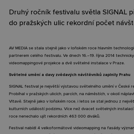
Druhý ročník festivalu světla SIGNAL př
do pražských ulic rekordní počet návšt
AV MEDIA se stala stejně jako v loňském roce hlavním technolog
partnerem celého festivalu. Ve dnech 16.–19. října 2014 technicky 
videomappingové projekce a dvě světelné instalace v Praze.
Světelné umění a davy zvědavých návštěvníků zaplnily Prahu
SIGNAL festival je největší výstavou světelného umění v České re
Probíhal v pražských ulicích, parcích, na náměstích, v okolí náplavk
Vltavě. Stejně jako v loňském roce, i letos se stal jednou z nejvě
kulturních událostí podzimu. Více než dvacet světelných instalací 
roce nenechalo ujít rekordních 463 000 diváků.
Festival nabídl 4 velkoformátové videomapping na fasády význa