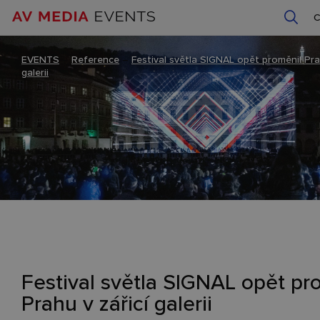
EVENTS
–
Reference
–
Festival světla SIGNAL opět proměnil Prah
galerii
Festival světla SIGNAL opět pr
Prahu v zářicí galerii