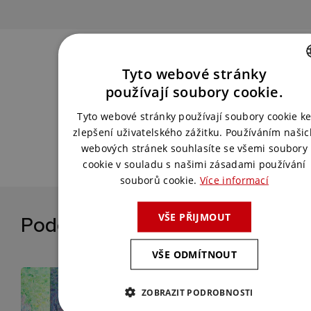
Chcete podobnou akci?
Tyto webové stránky
Spojte se s námi a my pro vás vymyslíme
CZECH
používají soubory cookie.
to nejlepší řešení.
ENGLISH
Tyto webové stránky používají soubory cookie k
zlepšení uživatelského zážitku. Používáním našic
webových stránek souhlasíte se všemi soubory
KONTAKTUJTE NÁS
cookie v souladu s našimi zásadami používání
souborů cookie.
Více informací
VŠE PŘIJMOUT
Podobné reference
VŠE ODMÍTNOUT
ZOBRAZIT PODROBNOSTI