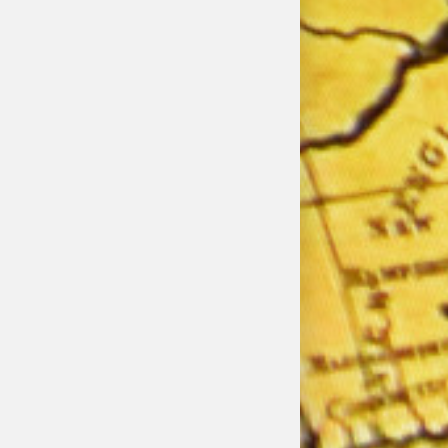
Postprodukce a studia
Klubová a letní kina