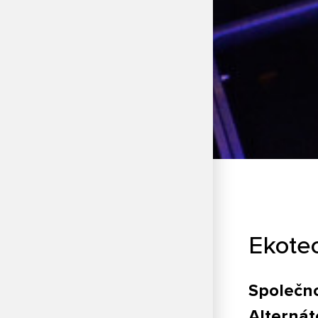
Ekote
Společno
Alternát