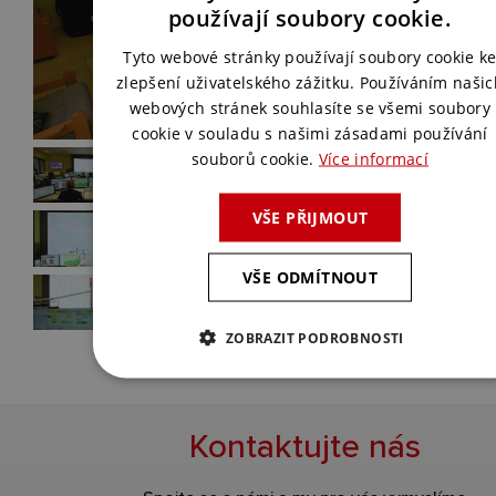
CZECH
používají soubory cookie.
ENGLISH
Tyto webové stránky používají soubory cookie k
zlepšení uživatelského zážitku. Používáním našic
webových stránek souhlasíte se všemi soubory
cookie v souladu s našimi zásadami používání
souborů cookie.
Více informací
VŠE PŘIJMOUT
VŠE ODMÍTNOUT
ZOBRAZIT PODROBNOSTI
Kontaktujte nás