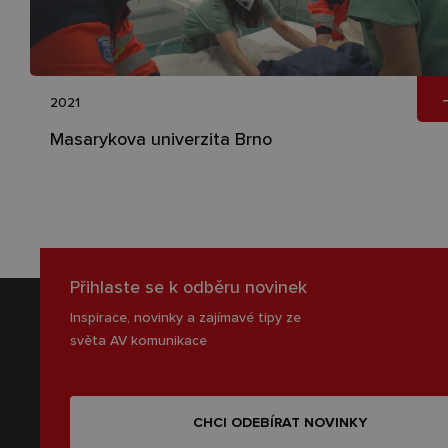
2021
Masarykova univerzita Brno
Přihlaste se k odběru novinek
Inspirace, novinky a zajímavé tipy ze
světa AV komunikace
CHCI ODEBÍRAT NOVINKY