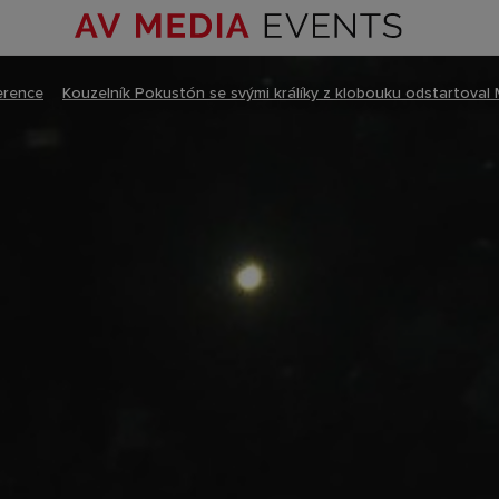
erence
–
Kouzelník Pokustón se svými králíky z klobouku odstartoval 