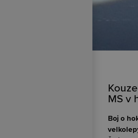
Kouzel
MS v h
Boj o hok
velkolep