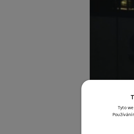
T
Tyto we
Používání