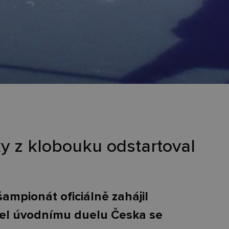
y z klobouku odstartoval
 šampionát oficiálně zahájil
zel úvodnímu duelu Česka se