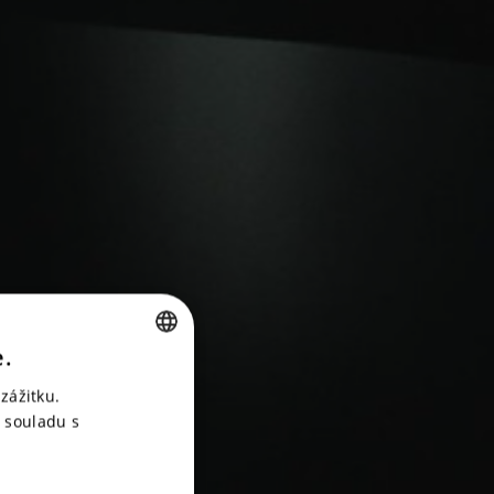
e.
CZECH
zážitku.
ENGLISH
 souladu s