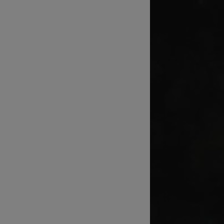
Technické zajištění sportovních
přenosů