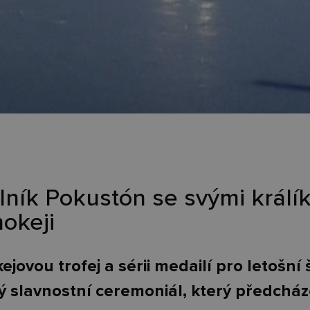
ník Pokustón se svými králík
okeji
ejovou trofej a sérii medailí pro letošní
ý slavnostní ceremoniál, který předchá