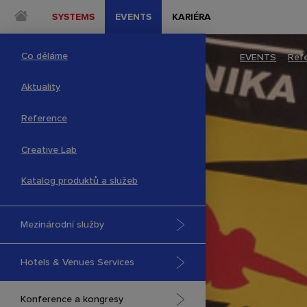
SYSTEMS
EVENTS
KARIÉRA
Co děláme
EVENTS
–
Ref
Aktuality
Reference
Creative Lab
Katalog produktů a služeb
Mezinárodní služby
Hotels & Venues Services
Konference a kongresy