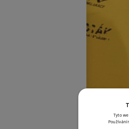
T
Tyto we
Používání