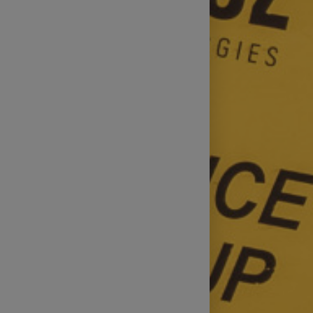
Technické zajištění sportovních
přenosů