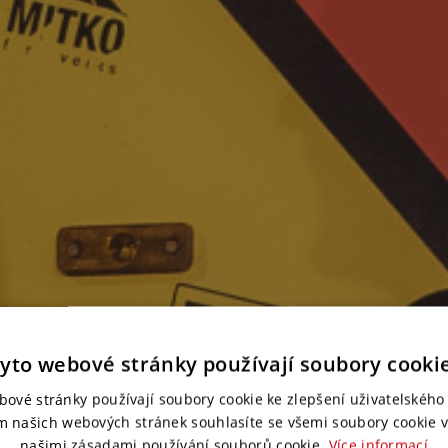
yto webové stránky používají soubory cooki
bové stránky používají soubory cookie ke zlepšení uživatelského 
m našich webových stránek souhlasíte se všemi soubory cookie v
našimi zásadami používání souborů cookie.
Více informací