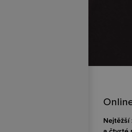
Onlin
Nejtěžší
a čtvrté 