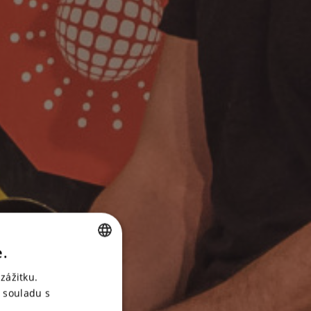
e.
CZECH
zážitku.
ENGLISH
 souladu s