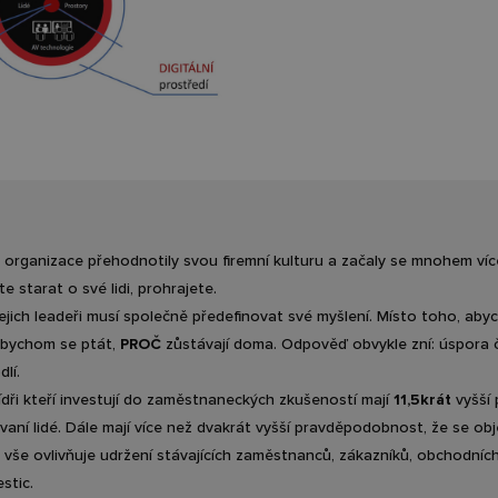
 organizace přehodnotily svou firemní kulturu a začaly se mnohem víc
e starat o své lidi, prohrajete.
ejich leadeři musí společně předefinovat své myšlení. Místo toho, aby
i bychom se ptát,
PROČ
zůstávají doma. Odpověď obvykle zní: úspora 
lí.
ídři kteří investují do zaměstnaneckých zkušeností mají
11,5krát
vyšší
vaní lidé. Dále mají více než dvakrát vyšší pravděpodobnost, že se ob
o vše ovlivňuje udržení stávajících zaměstnanců, zákazníků, obchodní
stic.