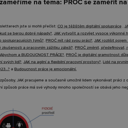
 zaměříme na téma: PROČ se zaměřit na
letterech jste si mohli přečíst:
CO je těžištěm digitální spolupráce
,
J
kud se berou dobré nápady?
,
JAK vytvořit a rozvíjet vysoce výkonné h
 spolupracujících týmů?,
PROČ mít rád svou práci?
,
JAK rozlišit pojem 
zkušenosti a pracovním zážitku záleží?,
PROČ změnit, předefinovat, r
. Abychom a BUDOUCNOST PRÁCE?
,
PROČ je digitální gramotnost důle
í svých lidí?
,
JAK na agilní a flexibilní pracovní prostory?,
Lidé na první
23...?
a
Budoucnost práce je emocionální.
 způsoby, JAK pracujeme a současně umožnil lidem vykonávat práci z 
ní způsob práce má své výhody mnoho společností se obává jeho neg