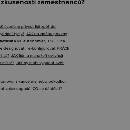
 zkušenosti zaměstnanců?
AK úspěšně přivést lidi zpět do
ybridní týmy?
,
JAK na změnu povahy
flexibilita vs. autonomie?
,
PROČ na
e-designovat, re-konfigurovat PRÁCI?,
žitá?,
JAK lídři a manažeři ovlivňují
m místě?,
JAK by mohl vypadat svět
domova, z kanceláře nebo odkudkoli.
ativních dopadů. CO se dá dělat?