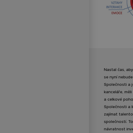
Postprodukce a studia
Klubová a letní kina
Nastal čas, aby
se nyní nebudet
Společnosti a j
kanceláře, měl
a celkové pohod
Společnosti a l
zajímat talento
společností. T
návratnost inve