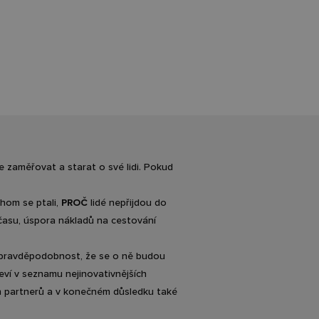
e zaměřovat a starat o své lidi. Pokud
chom se ptali,
PROČ
lidé nepřijdou do
času, úspora nákladů na cestování
 pravděpodobnost, že se o ně budou
jeví v seznamu nejinovativnějších
ch partnerů a v konečném důsledku také