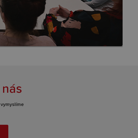
 nás
s vymyslíme