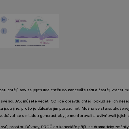
ti chtějí, aby se jejich lidé chtěli do kanceláře rádi a častěji vracet m
 své lidi. JAK můžete vědět, CO lidé opravdu chtějí, pokud se jich nez
 jsou jiné, proto je důležité jim porozumět. Možná se starší, zkušenější
etkávat se s mladou generací, aby je mentorovali a ovlivňovali jejich
svůj prostor. Důvody, PROČ do kanceláře přijít, se dramaticky změnily