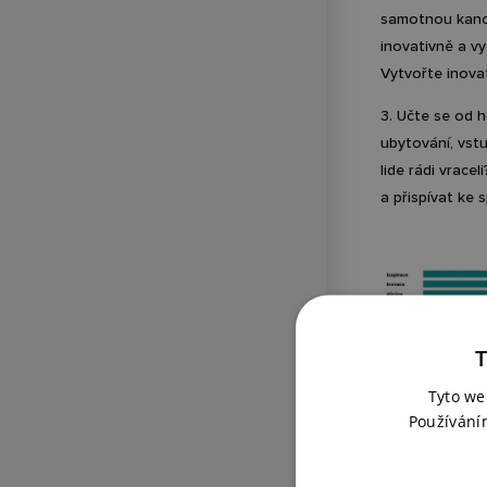
samotnou kancel
inovativně a vy
Vytvořte inovat
3. Učte se od h
ubytování, vst
lide rádi vrace
a přispívat ke
T
Tyto we
Používání