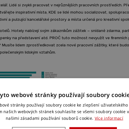
ář. Lidé si zvykli pracovat v nejrůznějších pracovních prostředích. P
tvářejte inspirativní místa, KDE se lidé mohou socializovat, spoluprac
ivní a pulzující kancelářské prostory a místa určená pro kreativní spol
otelů. Hotely nabízejí svým zákazníkům zážitek – snídaně zdarma, par
upenky na představení atd. PROČ tuto možnost nevyužít ve firemních 
li? Musíte lidem zprostředkovat zcela nové pracovní zážitky, které bud
 společenským lidským vztahům.
yto webové stránky používají soubory cooki
bové stránky používají soubory cookie ke zlepšení uživatelského 
m našich webových stránek souhlasíte se všemi soubory cookie v
našimi zásadami používání souborů cookie.
Více informací