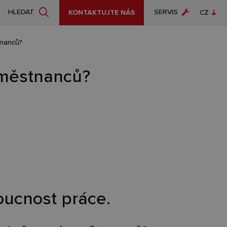
SERVIS
HLEDAT
KONTAKTUJTE NÁS
CZ
EN
tnanců?
aměstnanců?
oucnost práce.