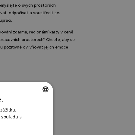
řemýšlejte o svých prostorách
ovat, odpočívat a soustředit se.
upráci.
kování zdarma, regionální karty v ceně
pracovních prostorech? Chcete, aby se
ou pozitivně ovlivňovat jejich emoce
e.
CZECH
zážitku.
ENGLISH
 souladu s