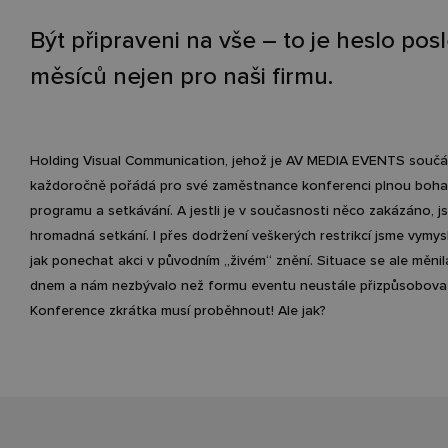
Být připraveni na vše – to je heslo pos
měsíců nejen pro naši firmu.
Holding Visual Communication, jehož je AV MEDIA EVENTS součás
každoročně pořádá pro své zaměstnance konferenci plnou boh
programu a setkávání. A jestli je v současnosti něco zakázáno, j
hromadná setkání. I přes dodržení veškerých restrikcí jsme vymysl
jak ponechat akci v původním „živém“ znění. Situace se ale měni
dnem a nám nezbývalo než formu eventu neustále přizpůsobova
Konference zkrátka musí proběhnout! Ale jak?