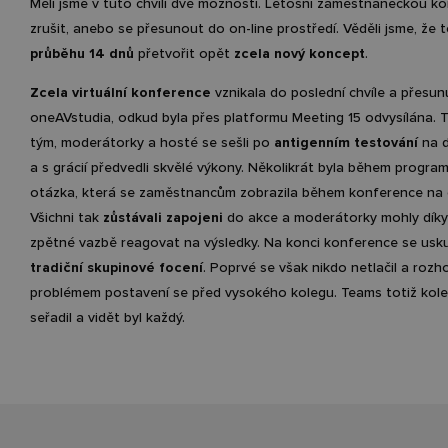
Měli jsme v tuto chvíli dvě možnosti. Letošní zaměstnaneckou ko
zrušit, anebo se přesunout do on-line prostředí. Věděli jsme, ž
průběhu 14 dnů
přetvořit opět
zcela nový koncept
.
Zcela virtuální konference
vznikala do poslední chvíle a přesun
oneAVstudia, odkud byla přes platformu Meeting 15 odvysílána. 
tým, moderátorky a hosté se sešli po
antigenním testování
na 
a s grácií předvedli skvělé výkony. Několikrát byla během progr
otázka, která se zaměstnancům zobrazila během konference na
Všichni tak
zůstávali zapojeni
do akce a moderátorky mohly díky
zpětné vazbě reagovat na výsledky. Na konci konference se uskut
tradiční skupinové focení
. Poprvé se však nikdo netlačil a roz
problémem postavení se před vysokého kolegu. Teams totiž kole
seřadil a vidět byl každý.