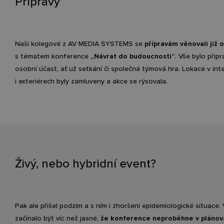
Přípravy
Naši kolegové z AV MEDIA SYSTEMS se
přípravám věnovali již 
s tématem konference
„Návrat do budoucnosti“
. Vše bylo přip
osobní účast, ať už setkání či společná týmová hra. Lokace v int
i exteriérech byly zamluveny a akce se rýsovala.
Živý, nebo hybridní event?
Pak ale přišel podzim a s ním i zhoršení epidemiologické situace. V
začínalo být víc než jasné,
že konference neproběhne v pláno