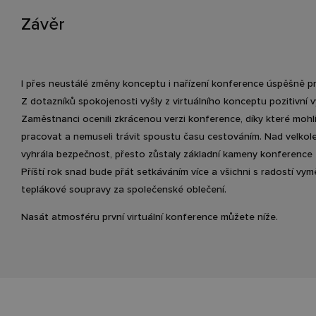
Závěr
I přes neustálé změny konceptu i nařízení konference úspěšně p
Z dotazníků spokojenosti vyšly z virtuálního konceptu pozitivní v
Zaměstnanci ocenili zkrácenou verzi konference, díky které moh
pracovat a nemuseli trávit spoustu času cestováním. Nad velkol
vyhrála bezpečnost, přesto zůstaly základní kameny konference
Příští rok snad bude přát setkáváním více a všichni s radostí vym
teplákové soupravy za společenské oblečení.
Nasát atmosféru první virtuální konference můžete níže.