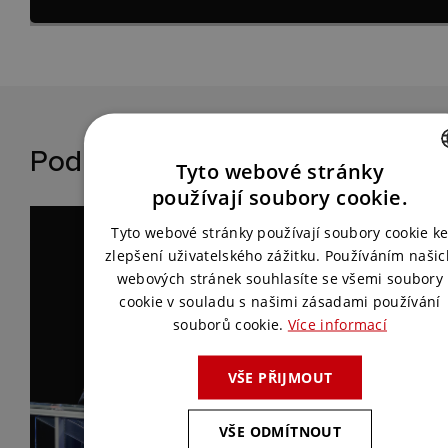
Podívejte se na detaily akce
Tyto webové stránky
CZECH
používají soubory cookie.
ENGLISH
Tyto webové stránky používají soubory cookie k
zlepšení uživatelského zážitku. Používáním našic
webových stránek souhlasíte se všemi soubory
cookie v souladu s našimi zásadami používání
souborů cookie.
Více informací
VŠE PŘIJMOUT
VŠE ODMÍTNOUT