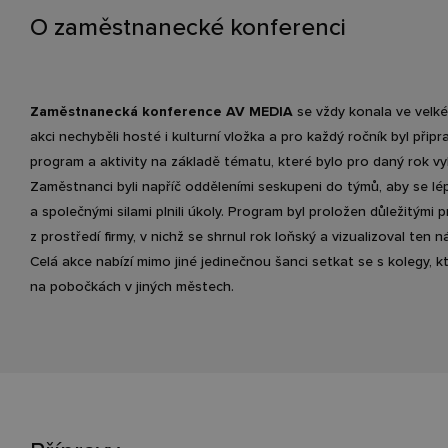
O zaměstnanecké konferenci
Zaměstnanecká konference AV MEDIA
se vždy konala ve velké
akci nechyběli hosté i kulturní vložka a pro každý ročník byl přip
program a aktivity na základě tématu, které bylo pro daný rok v
Zaměstnanci byli napříč odděleními seskupeni do týmů, aby se lé
a společnými silami plnili úkoly. Program byl proložen důležitými
z prostředí firmy, v nichž se shrnul rok loňský a vizualizoval ten ná
Celá akce nabízí mimo jiné jedinečnou šanci setkat se s kolegy, kt
na pobočkách v jiných městech.