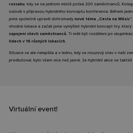
rozsahu
, kdy se na jednom místě potká 200 zaměstnanců. Koleg
oslovili s přípravou hybridního konceptu konference. Během jed
jsme společně upravili dohromady
nové téma „Cesta na Měsíc“
vhodné lokace a začali jsme vymýšlet hybridní koncept hry, který
zapojení všech zaměstnanců
. Ti měli být rozděleni po skupinká
lidech v 16 různých lokacích
.
Situace se ale nelepšila a v lednu, kdy se nouzový stav v naší ze
prodlužoval, bylo všem více než jasné, že hybridní akce se taktéž
Virtuální event!