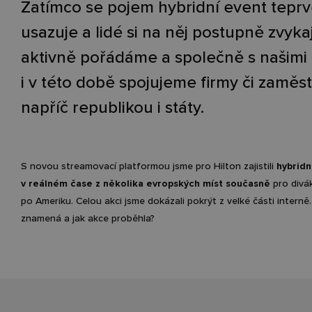
Zatímco se pojem hybridní event tepr
usazuje a lidé si na něj postupně zvykaj
aktivně pořádáme a společně s našimi 
i v této době spojujeme firmy či zamě
napříč republikou i státy.
S novou streamovací platformou jsme pro Hilton zajistili
hybridn
v reálném čase z několika evropských míst současně
pro divá
po Ameriku. Celou akci jsme dokázali pokrýt z velké části interně
znamená a jak akce proběhla?