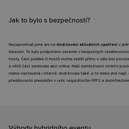
Jak to bylo s bezpečností?
Nezapomínali jsme ani na
dodržování aktuálních opatření
v jedn
lokacích. To bylo podpořeno sezením v bezpečných vzdálenoste
hosty. Část publika či hostů mohla sedět přímo v sále bez poruše
a větší část sledovala akci online. Naši zaměstnanci striktní pravi
máme nastavená i interně, dodržovala také, a to mimo jiné např. 
předělovacím plexisklům v režii, respirátorům FFP2 a dezinfekční
Výhody hybridního eventu