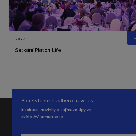
2022
Setkání Platon Life
Přihlaste se k odběru novinek
Inspirace, novinky a zajímavé tipy ze
světa AV komunikace