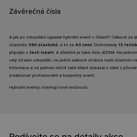
Závěrečná čísla
A jak po odvysílání vypadal hybridní event v číslech? Celkově se 
účastnilo
390 účastníků
, a to ze
40 zemí
. Dohromady
13 řeční
připojilo z
šesti lokalit
. A důležité je také číslo JEDNA. Na jedno
celý stream odvysílán, na jedné webové stránce našli účastníci v
informace a na jednom místě také klient dokázal s námi z původ
zrealizovat profesionální a bezpečný event.
Hybridní eventy otevírají nové možnosti.
Podívejte se na detaily akce