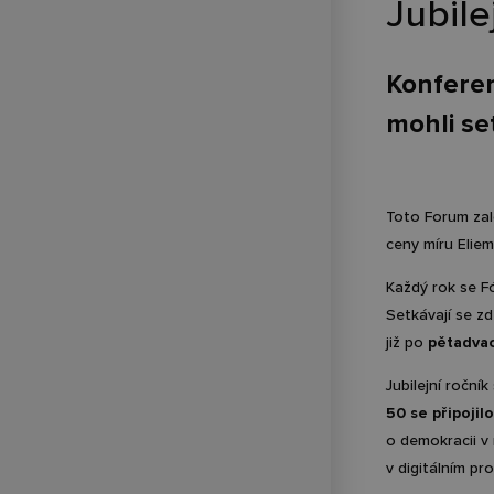
Jubil
Konferen
mohli set
Toto Forum zal
ceny míru Elie
Každý rok se Fó
Setkávají se zd
již po
pětadva
Jubilejní roční
50 se připojil
o demokracii v
v digitálním pr