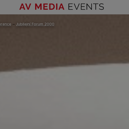
erence
–
Jubilejní Forum 2000