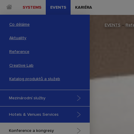
SYSTEMS
EVENTS
KARIÉRA
Co děláme
EVENTS
–
Ref
Aktuality
Reference
Creative Lab
Katalog produktů a služeb
Mezinárodní služby
Hotels & Venues Services
Konference a kongresy