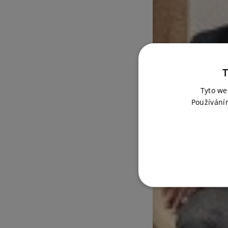
T
Tyto we
Používání