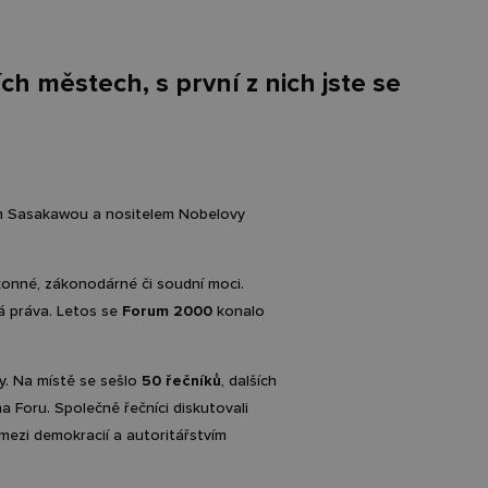
ch městech, s první z nich jste se
em Sasakawou a nositelem Nobelovy
ýkonné, zákonodárné či soudní moci.
ská práva. Letos se
Forum 2000
konalo
ny. Na místě se sešlo
50 řečníků
, dalších
a Foru. Společně řečníci diskutovali
mezi demokracií a autoritářstvím