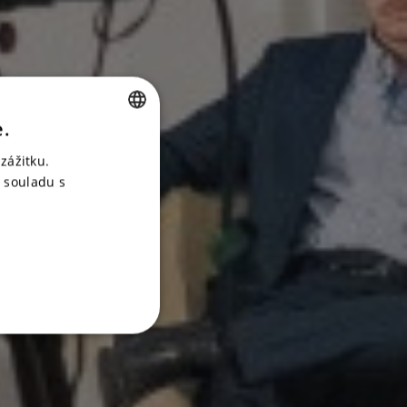
e.
CZECH
zážitku.
ENGLISH
 souladu s