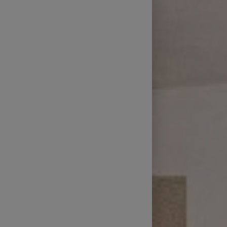
Technické zajištění sportovních
přenosů