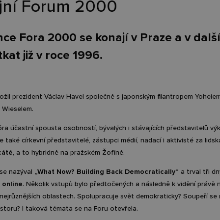
ejní Forum 2000
ce Fora 2000 se konají v Praze a v další
kat již v roce 1996.
ožil prezident Václav Havel společně s japonským filantropem Yohei
m Wieselem.
ra účastní spousta osobností, bývalých i stávajících představitelů v
e také církevní představitelé, zástupci médií, nadací i aktivisté za lid
cáté
, a to hybridně na pražském Žofíně.
k se nazýval
„What Now? Building Back Democratically“
a trval tři d
o online
. Několik vstupů bylo předtočených a následně k vidění právě n
 nejrůznějších oblastech. Spolupracuje svět demokraticky? Soupeří se 
ostoru? I taková témata se na Foru otevřela.