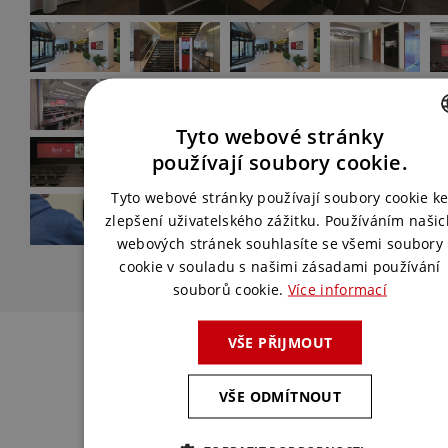
Tyto webové stránky
CZECH
používají soubory cookie.
ENGLISH
Tyto webové stránky používají soubory cookie k
zlepšení uživatelského zážitku. Používáním našic
webových stránek souhlasíte se všemi soubory
cookie v souladu s našimi zásadami používání
souborů cookie.
Více informací
Kontaktujte nás
VŠE PŘIJMOUT
Spojte se s námi a my pro vás vymyslíme
VŠE ODMÍTNOUT
to nejlepší řešení.