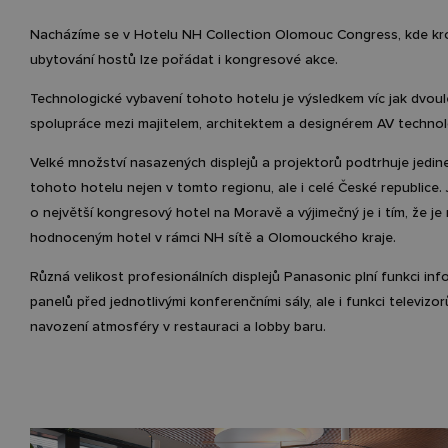
Nacházíme se v Hotelu NH Collection Olomouc Congress, kde k
ubytování hostů lze pořádat i kongresové akce.
Technologické vybavení tohoto hotelu je výsledkem víc jak dvou
spolupráce mezi majitelem, architektem a designérem AV technolo
Velké množství nasazených displejů a projektorů podtrhuje jedi
tohoto hotelu nejen v tomto regionu, ale i celé České republice.
o největší kongresový hotel na Moravě a výjimečný je i tím, že je 
hodnoceným hotel v rámci NH sítě a Olomouckého kraje.
Různá velikost profesionálních displejů Panasonic plní funkci in
panelů před jednotlivými konferenčními sály, ale i funkci televizor
navození atmosféry v restauraci a lobby baru.