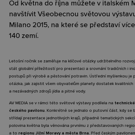
Od května do října můžete v italském 
navštívit Všeobecnou světovou výstav
Milano 2015, na které se představí víc
140 zemí.
Letošní ročník se zaměřuje na klíčové otázky udržitelného rozvo
stát globální příležitostí pro prezentaci a srovnání tradičních i in
postupů při výrobě a pěstování potravin. Ústřední myšlenkou je 
otázka, jak zajistit všem obyvatelům planety dostatek kvalitních
a nezávadných zdrojů jídla a pitné vody.
AV MEDIA se v rámci této světové výstavy podílela na
technické
českého pavilonu
. Konkrétně se jednalo o putovní část, kdy se 
střídají prezentace jednotlivých krajů, případně tematických sekc
polovina května byla věnována prvnímu z představovaných regio
a to
regionu Jižní Moravy a města Brna
. Před českým pavilonem