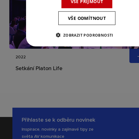
VŠE PŘIJMOUT
VŠE ODMÍTNOUT
ZOBRAZIT PODROBNOSTI
2022
Setkání Platon Life
Přihlaste se k odběru novinek
Inspirace, novinky a zajímavé tipy ze
světa AV komunikace