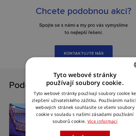
Chcete podobnou akci?
Spojte se s námi a my pro vás vymyslíme
to nejlepší řešení.
KONTAKTUJTE NÁS
Tyto webové stránky
CZECH
Podobné reference
používají soubory cookie.
ENGLISH
Tyto webové stránky používají soubory cookie k
zlepšení uživatelského zážitku. Používáním našic
webových stránek souhlasíte se všemi soubory
cookie v souladu s našimi zásadami používání
souborů cookie.
Více informací