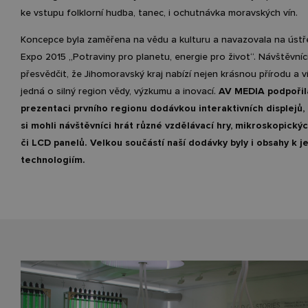
ke vstupu folklorní hudba, tanec, i ochutnávka moravských vín.
Koncepce byla zaměřena na vědu a kulturu a navazovala na ústř
Expo 2015 „Potraviny pro planetu, energie pro život“. Návštěvníc
přesvědčit, že Jihomoravský kraj nabízí nejen krásnou přírodu a ví
jedná o silný region vědy, výzkumu a inovací.
AV MEDIA podpořil
prezentaci prvního regionu dodávkou interaktivních displejů,
si mohli návštěvníci hrát různé vzdělávací hry, mikroskopický
či LCD panelů. Velkou součástí naší dodávky byly i obsahy k j
technologiím.